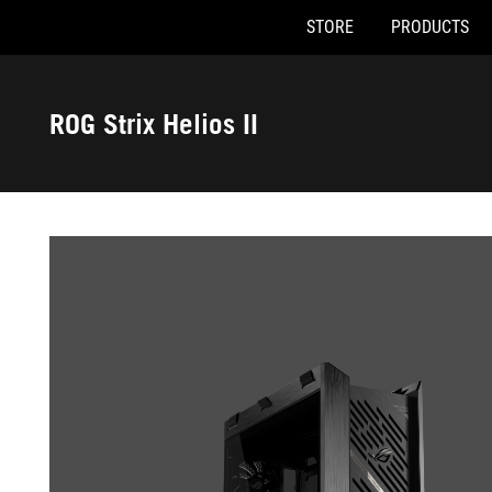
STORE
PRODUCTS
Accessibility links
Skip to content
Accessibility Help
Skip to Menu
ASUS Footer
ROG Strix Helios II
-
Gallery