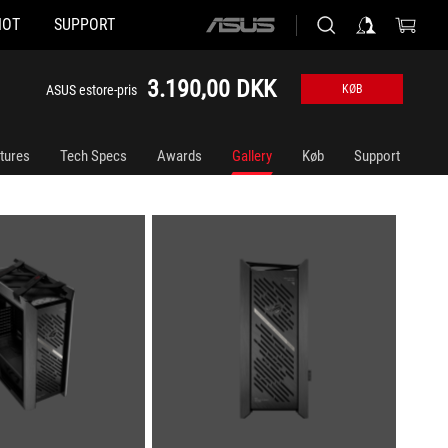
HOT
SUPPORT
ASUS
home
logo
3.190,00 DKK
ASUS estore-pris
KØB
tures
Tech Specs
Awards
Gallery
Køb
Support