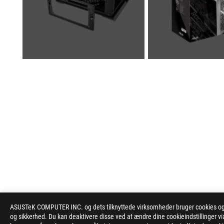
ASUSTeK COMPUTER INC. og dets tilknyttede virksomheder bruger cookies og l
ASUS
og sikkerhed. Du kan deaktivere disse ved at ændre dine cookieindstillinger