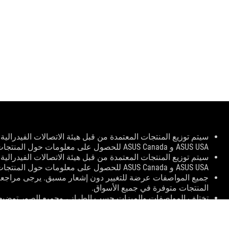
Disclaimer
ASUS USA و ASUS Canada للحصول على معلومات حول المنتجات المتوفرة محليًا.
ASUS USA و ASUS Canada للحصول على معلومات حول المنتجات المتوفرة محليًا.
جميع المواصفات عرضة للتغيير دون إشعار مسبق. يرجى مراجعة 
المنتجات متوفرة في جميع الأسواق.
تختلف المواصفات والميزات حسب الطراز ، وجميع الصور توضيح
الكاملة.
لون ثنائي الفينيل متعدد الكلور وإصدارات البرامج المجمعة عرضة
أسماء العلامات التجارية والمنتجات المذكورة هي علامات تجارية ل