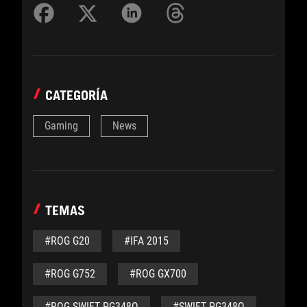
CATEGORÍA
Gaming
News
TEMAS
#ROG G20
#IFA 2015
#ROG G752
#ROG GX700
#ROG SWIFT PG348Q
#SWIFT PG348Q