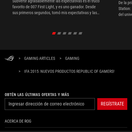
Subvertir agradablemente las expectativas es el truco
De la pr
favorito de 007 First Light, y es uno ganador. Desde
Station:
sus primeros segundos, tomó mis expectativas y las
del uni
tiró por la ventana, ya que el juego empezó con Bond
no como espía, sino como tripulante de la Marina.
Simplemente aparece en el radar del MI6 después de
verse envuelto en una de sus operaciones.
>
GAMING ARTICLES
>
GAMING
>
IFA 2015: NUEVOS PRODUCTOS REPUBLIC OF GAMERS!
OBTÉN LAS ÚLTIMAS OFERTAS Y MÁS
REGÍSTRATE
ACERCA DE ROG