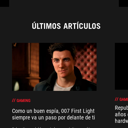
ÚLTIMOS ARTÍCULOS
GAM
GAMING
Repub
Como un buen espía, 007 First Light
años 
siempre va un paso por delante de ti
hard