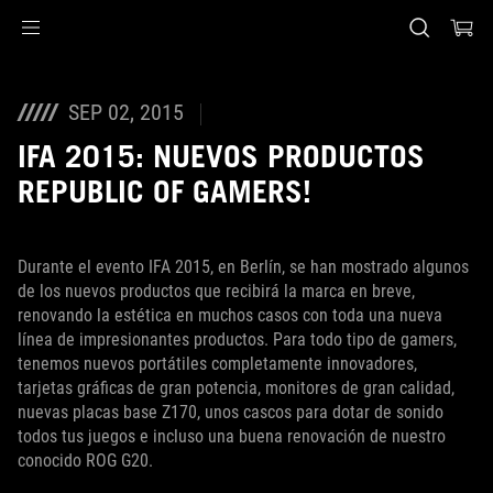
Accessibility links
Saltar al contenido
Ayuda de accesibilidad
Saltar al menú
ASUS Footer
SEP 02, 2015
IFA 2015: NUEVOS PRODUCTOS
REPUBLIC OF GAMERS!
Durante el evento IFA 2015, en Berlín, se han mostrado algunos
de los nuevos productos que recibirá la marca en breve,
renovando la estética en muchos casos con toda una nueva
línea de impresionantes productos. Para todo tipo de gamers,
tenemos nuevos portátiles completamente innovadores,
tarjetas gráficas de gran potencia, monitores de gran calidad,
nuevas placas base Z170, unos cascos para dotar de sonido
todos tus juegos e incluso una buena renovación de nuestro
conocido ROG G20.