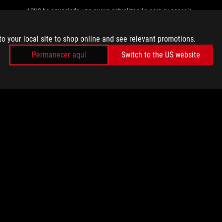
ASUS ha anunciado una nueva actualización para su consola
portátil ASUS ROG Ally que permitirá implementar la
tecnología AMD Fluid Motion Frames (AFMF). Con esta
to your local site to shop online and see relevant promotions.
mejora, los jugadores podrán disfrutar de una experiencia
más fluida gracias al aumento de fps mediante tecnología de
Permanecer aquí
Switch to the US website
Inteligencia Artificial.