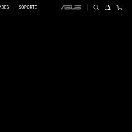
ADES
SOPORTE
ASUS
home
logo