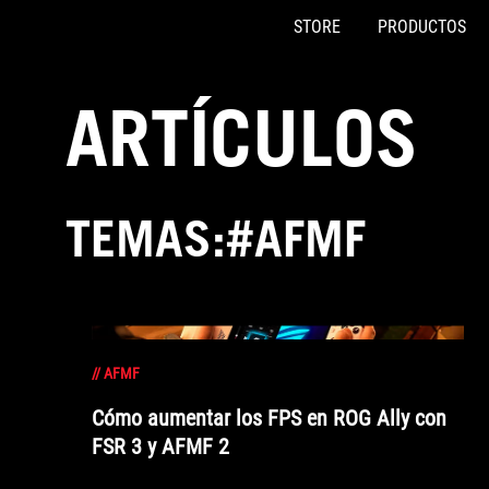
STORE
PRODUCTOS
Accessibility links
Saltar al contenido
Ayuda de accesibilidad
Saltar al menú
ASUS Footer
ARTÍCULOS
TEMAS:#AFMF
//
AFMF
Cómo aumentar los FPS en ROG Ally con
FSR 3 y AFMF 2