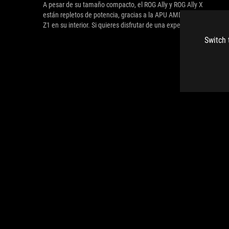
A pesar de su tamaño compacto, el ROG Ally y ROG Ally X
están repletos de potencia, gracias a la APU AMD Ryzen serie
Z1 en su interior. Si quieres disfrutar de una experiencia aún
más fluida en tus juegos favoritos, el Ally también es
Switch 
compatible con las últimas funciones AMD FidelityFX Super
Resolution 3 (FSR 3) y AMD Fluid Motion Frames (AFMF), que
permiten una generación inteligente de fotogramas que
añade aún más fluidez. A continuación te explicamos cómo
aumentar tus FPS con estas nuevas tecnologías.