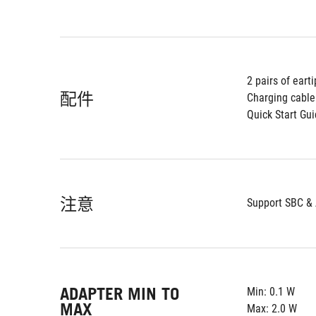
2 pairs of earti
配件
Charging cable
Quick Start Gu
注意
Support SBC &
ADAPTER MIN TO
Min: 0.1 W
MAX
Max: 2.0 W