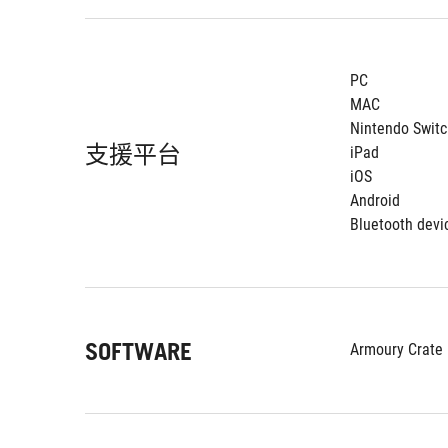
PC
MAC
Nintendo Switc
支援平台
iPad
iOS
Android
Bluetooth devi
SOFTWARE
Armoury Crate