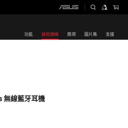
店
ASUS
home
logo
功能
技術規格
獎項
圖片集
支援
reless 無線藍牙耳機