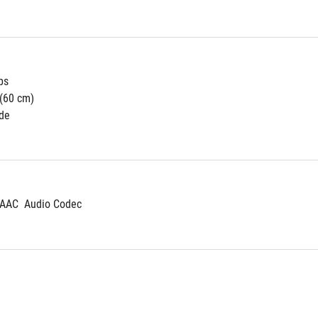
ps
(60 cm)
ide
 AAC  Audio Codec