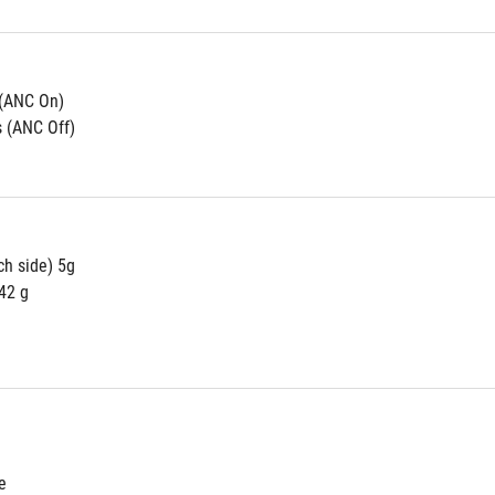
 (ANC On)
s (ANC Off)
h side) 5g
42 g
e