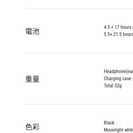
4.5 + 17 hours
電池
5.5+ 21.5 hour
Headphone(eac
重量
Charging case 
Total 52g
Black
色彩
Moonlight whit