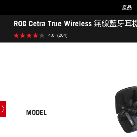
產品
Accessibility links
ROG Cetra True Wireless 無線藍牙耳
Skip to content
Accessibility Help
Skip to Menu
ASUS Footer
-
4.0
(204)
技
4.0
術
星，
規
共
格
5
星。
204
條
評
論
MODEL