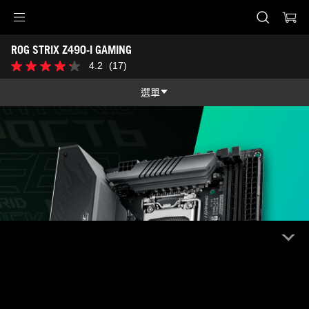
Accessibility links
ROG STRIX Z490-I GAMING
Skip to content
Accessibility Help
Skip to Menu
ASUS Footer
4.2
(17)
4.2
星，
共
選單
5
星。
功能
17
條
功能
技術規格
評
論
獎項
圖片集
支援