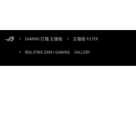
ASUS
Footer
>
GAMING 打機 主機板
>
主機板 FILTER
>
ROG STRIX Z490-I GAMING
GALLERY
獲取最新優惠及更多資訊
註冊
關於ROG
返回首頁
活動及優惠