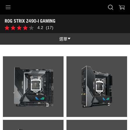
Accessibility links
ROG STRIX Z490-I GAMING
Skip to content
Accessibility Help
Skip to Menu
ASUS Footer
-
4.2
(17)
4.2
圖
星，
片
共
選單
集
5
星。
功能
17
條
功能
技術規格
評
論
獎項
圖片集
支援