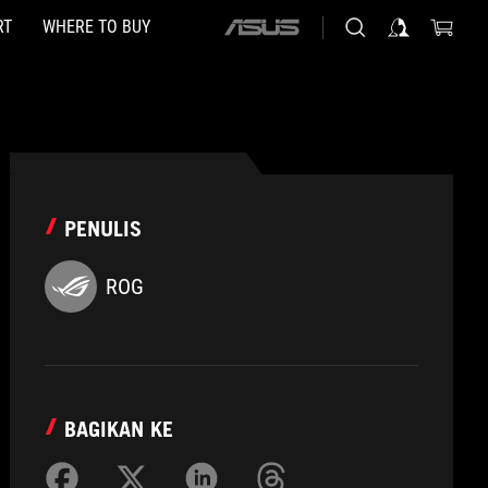
RT
WHERE TO BUY
ASUS
home
logo
PENULIS
ROG
BAGIKAN KE