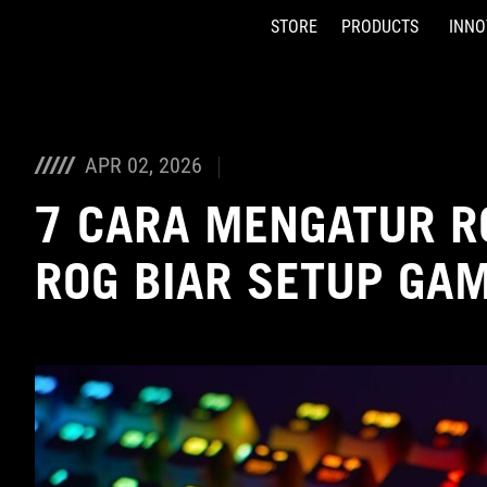
STORE
PRODUCTS
INNO
Accessibility links
Skip to content
Accessibility Help
Skip to Menu
ASUS Footer
APR 02, 2026
7 CARA MENGATUR R
ROG BIAR SETUP GA