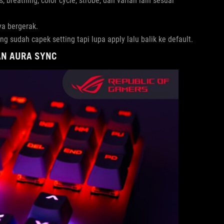
s, breathing, color cycle, strobe, dan varian lain sesuai
ya bergerak.
 sudah capek setting tapi lupa apply lalu balik ke default.
AN AURA SYNC