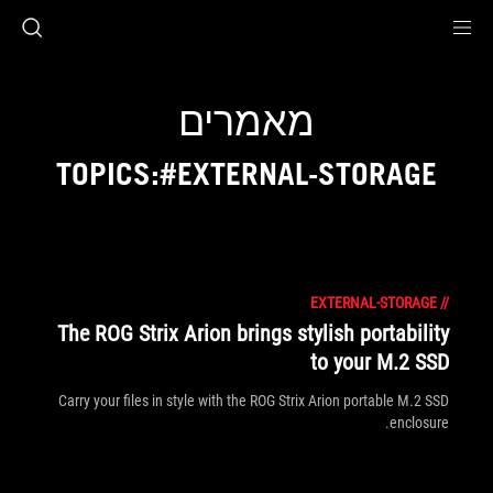
Accessibility link
Accessibility Help
Skip to content
Skip to Menu
ASUS Footer
מאמרים
TOPICS:#EXTERNAL-STORAGE
EXTERNAL-STORAGE
//
The ROG Strix Arion brings stylish portability
to your M.2 SSD
Carry your files in style with the ROG Strix Arion portable M.2 SSD
enclosure.