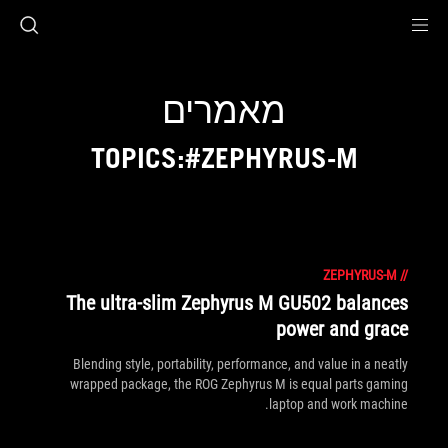
Accessibility link
Accessibility Help
Skip to content
Skip to Menu
ASUS Footer
מאמרים
TOPICS:#ZEPHYRUS-M
ZEPHYRUS-M
//
The ultra-slim Zephyrus M GU502 balances
power and grace
Blending style, portability, performance, and value in a neatly
wrapped package, the ROG Zephyrus M is equal parts gaming
laptop and work machine.