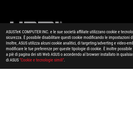
ASUSTeK COMPUTER INC. e le sue società affiliate utilizzano cookie e tecnologi
sicurezza. È possibile disabilitare questi cookie modificando le impostazioni 
Inoltre, ASUS utilizza alcuni cookie analitici, di targeting/adverting e video-e
modificare le tue preferenze per queste tipologie di cookie. È inoltre possibil
Disclaimer
ATTENZIONE: Le caratteristiche tecniche descritte in questa pa
a piè di pagina dei siti Web ASUS o accedendo al browser installato in qualsias
quelle presenti sui Singoli Modelli commercializzati in Italia.
di ASUS
"Cookie e tecnologie simili"
.
informazioni su prezzi e configurazioni relative ai modelli comm
informazioni su prezzi e configurazioni relative ai modelli comm
I termini HDMI, Interfaccia multimediale ad alta definizione 
commerciali o marchi commerciali registrati di HDMI Licensing 
Piè
di
pagina
>
GAMING SCHEDE MADRI
>
SCHEDE MADRI FILTER
di
ASUS