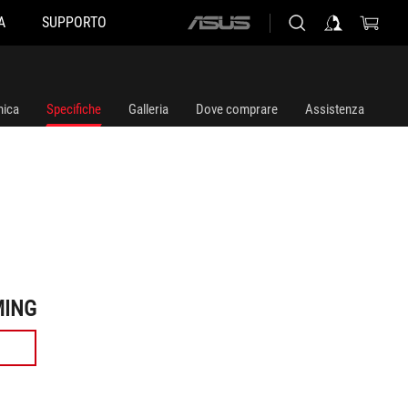
A
SUPPORTO
ASUS
home
logo
ica
Specifiche
Galleria
Dove comprare
Assistenza
MING