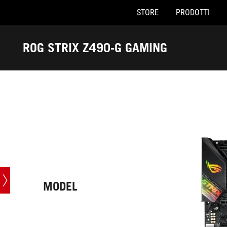
STORE
PRODOTTI
Accessibility links
Skip to content
Accessibility Help
Skip to Menu
Piè di pagina di ASUS
ROG STRIX Z490-G GAMING
-
Specifiche
MODEL