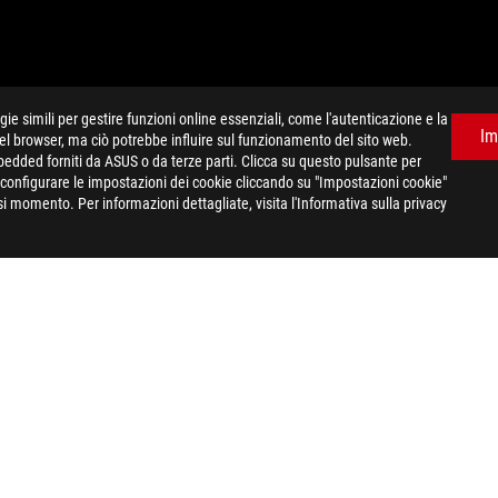
e simili per gestire funzioni online essenziali, come l'autenticazione e la
Im
del browser, ma ciò potrebbe influire sul funzionamento del sito web.
mbedded forniti da ASUS o da terze parti. Clicca su questo pulsante per
e configurare le impostazioni dei cookie cliccando su "Impostazioni cookie"
gina sono relative alle serie dei prodotti commercializzati da ASUS a
i momento. Per informazioni dettagliate, visita l'Informativa sulla privacy
 Le caratteristiche tecniche riportate sono quindi da ritenersi indicat
ercializzati sul sito ufficiale eShop, suggeriamo di consultare la desc
ercializzati sul territorio nazionale, suggeriamo di consultare il segu
HDMI (HDMI High-Definition Multimedia Interface), immagine commerci
Administrator, Inc.
>
ROG STRIX Z490-G GAMING
SPEC