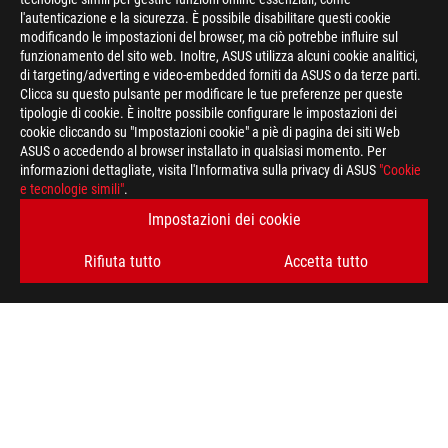
l'autenticazione e la sicurezza. È possibile disabilitare questi cookie
modificando le impostazioni del browser, ma ciò potrebbe influire sul
funzionamento del sito web. Inoltre, ASUS utilizza alcuni cookie analitici,
di targeting/adverting e video-embedded forniti da ASUS o da terze parti.
Clicca su questo pulsante per modificare le tue preferenze per queste
tipologie di cookie. È inoltre possibile configurare le impostazioni dei
cookie cliccando su "Impostazioni cookie" a piè di pagina dei siti Web
ASUS o accedendo al browser installato in qualsiasi momento. Per
informazioni dettagliate, visita l'Informativa sulla privacy di ASUS
"Cookie
e tecnologie simili"
.
Impostazioni dei cookie
Disclaimer
ATTENZIONE: Le caratteristiche tecniche descritte in questa pa
a livello internazionale e non necessariamente corrispondono a 
Rifiuta tutto
Accetta tutto
caratteristiche tecniche riportate sono quindi da ritenersi in
informazioni su prezzi e configurazioni relative ai modelli comm
descrizione delle specifiche tecniche del singolo prodotto. Per 
commercializzati sul territorio nazionale, suggeriamo di consult
I termini HDMI, Interfaccia multimediale ad alta definizione H
commerciale HDMI (HDMI Trade dress) e i loghi HDMI sono marc
Administrator, Inc.