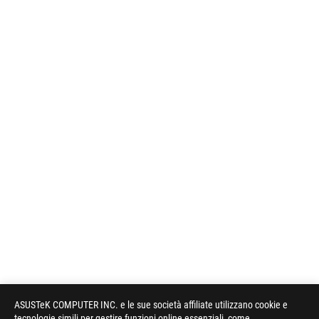
ASUSTeK COMPUTER INC. e le sue società affiliate utilizzano cookie e
tecnologie simili per gestire funzioni online essenziali, come