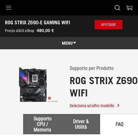
Accessibility links
ROG STRIX Z690-E GAMING WIFI
Skip to content
Accessibility Help
Skip to Menu
Piè di pagina di ASUS
AVVISAMI
-
480,00 €
Prezzo ASUS eShop
Assistenza
MENU
Panoramica
Panoramica
Specifiche
Supporto per Prodotto
ROG STRIX Z69
Premi
WIFI
Galleria
Dove comprare
Seleziona un'altro modello
Assistenza
Supporto
Driver &
CPU /
FAQ
Utilità
Memoria