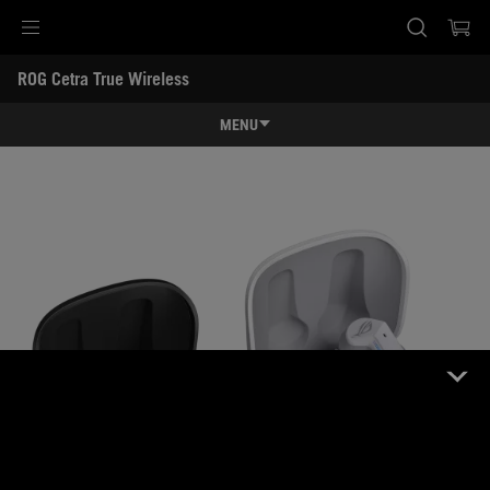
Accessibility links
ROG Cetra True Wireless
Skip to content
Accessibility Help
Skip to Menu
ASUS Footer
MENU
特長
特長
スペック
レビュー記事 / 動画
ギャラリー
サポート