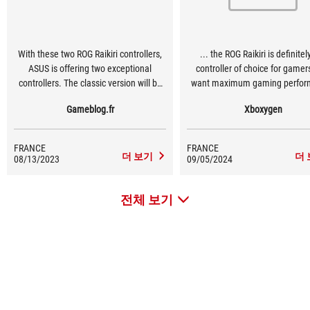
With these two ROG Raikiri controllers,
... the ROG Raikiri is definitel
ASUS is offering two exceptional
controller of choice for game
controllers. The classic version will be
want maximum gaming perfor
more than enough for the average
Gameblog.fr
Xboxygen
gamer looking for something a little
more sophisticated than the basic Xbox
Series controllers, while the PRO version
FRANCE
FRANCE
will appeal to the more demanding
더 보기
더
08/13/2023
09/05/2024
gamers, thanks in particular to its four
programmable buttons and on-the-fly
전체 보기
profile management.