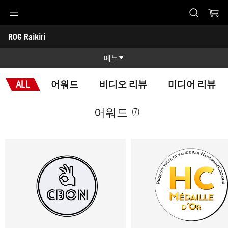
Accessibility links
ROG Raikiri
Skip to content
Accessibility Help
Skip to Menu
ASUS Footer
-
어
메뉴
워
드
제품 특징
ALL
어워드
비디오 리뷰
미디어 리뷰
제품 특징
기술 스펙
어워드
(7)
어워드
갤러리
지원