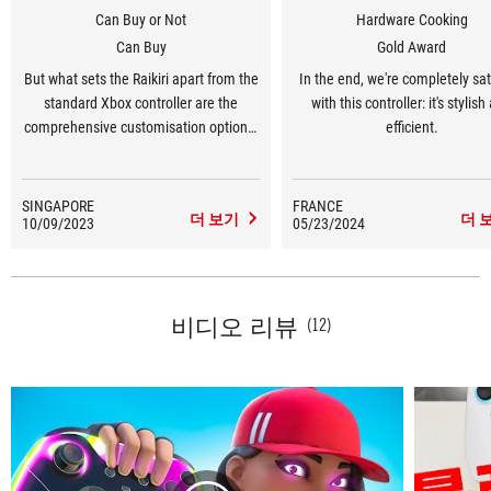
Can Buy or Not
Hardware Cooking
Can Buy
Gold Award
But what sets the Raikiri apart from the
In the end, we're completely sat
standard Xbox controller are the
with this controller: it's stylish
comprehensive customisation options.
efficient.
The Armoury Crate app lets you adjust
just about everything, such as the
response curve and the joystick
SINGAPORE
FRANCE
더 보기
더 
10/09/2023
sensitivity. The amount of
05/23/2024
customisation is probably overkill for
the average user.
비디오 리뷰
(12)