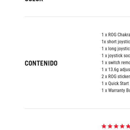
1 x ROG Chakr
1x short joysti
1 x long joystic
1 x joystick so
CONTENIDO
1 x switch rem
1 x 13.6g adju
2 x ROG sticke
1 x Quick Start
1 x Warranty B
5.0