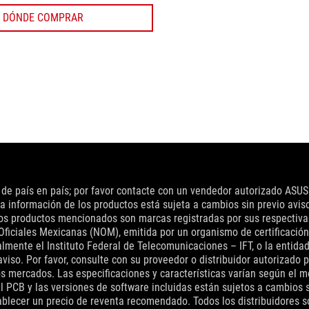
DÓNDE COMPRAR
n de país en país; por favor contacte con un vendedor autorizado ASUS
a información de los productos está sujeta a cambios sin previo aviso.
 los productos mencionados son marcas registradas por sus respectiv
Oficiales Mexicanas (NOM), emitida por un organismo de certificación
nte el Instituto Federal de Telecomunicaciones – IFT, o la entidad q
viso. Por favor, consulte con su proveedor o distribuidor autorizado 
s mercados. Las especificaciones y características varían según el mo
el PCB y las versiones de software incluidas están sujetos a cambios s
blecer un precio de reventa recomendado. Todos los distribuidores son