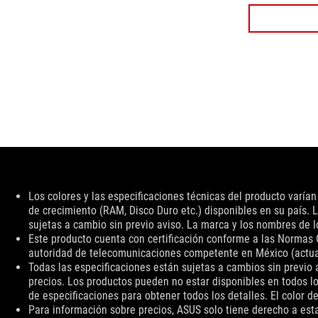
de
5
estrellas.
1
reseña
Descargo
Los colores y las especificaciones técnicas del producto varía
de
de crecimiento (RAM, Disco Duro etc.) disponibles en su país. L
responsabilidad
sujetas a cambio sin previo aviso. La marca y los nombres de
Este producto cuenta con certificación conforme a las Normas 
autoridad de telecomunicaciones competente en México (actualme
Todas las especificaciones están sujetas a cambios sin previo a
precios. Los productos pueden no estar disponibles en todos lo
de especificaciones para obtener todos los detalles. El color d
Para información sobre precios, ASUS solo tiene derecho a esta