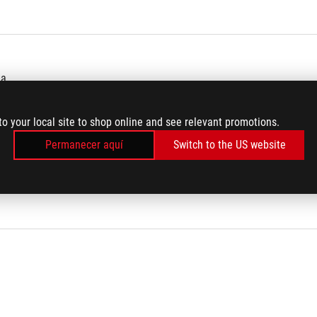
ma
 dedos
to your local site to shop online and see relevant promotions.
Permanecer aquí
Switch to the US website
cable