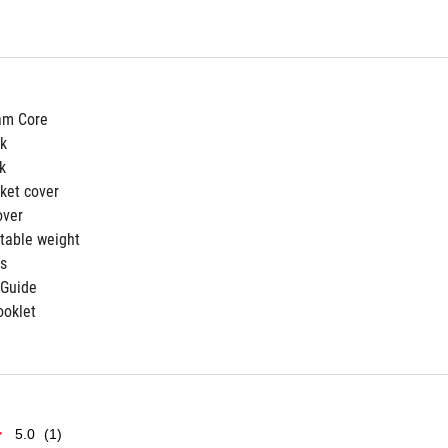
am Core
ck
k
cket cover 
over 
stable weight
rs
 Guide
ooklet
5.0
(1)