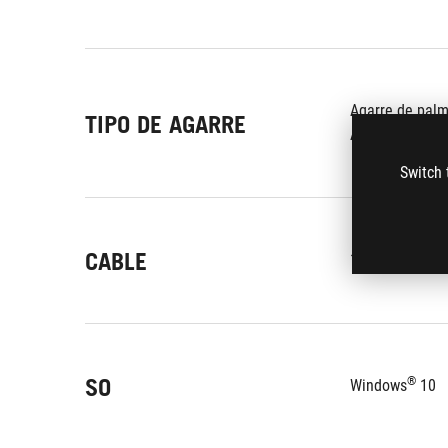
Agarre de pal
TIPO DE AGARRE
Agarre con los
Switch 
CABLE
1.8 m braided 
SO
®
Windows
 10