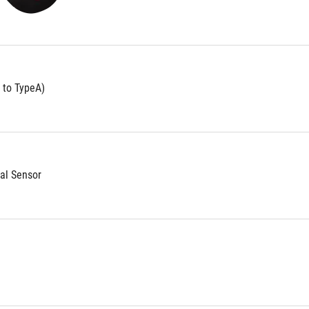
reseña
 to TypeA)
al Sensor