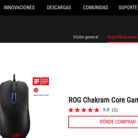
INNOVACIONES
DESCARGAS
COMUNIDAD
SOPORTE
ROG Chakram Core Gaming Mouse
Visión general
Especificaciones
ROG Chakram Core Ga
5.0
(1)
5.0
de
DÓNDE COMPRAR
5
estrellas.
1