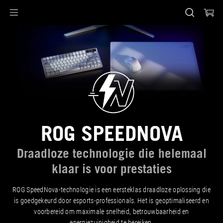
Accessibility links
Skip to content
Accessibility Help
Skip to Menu
ASUS voettekst
ROG SPEEDNOVA
Draadloze technologie die helemaal
klaar is voor prestaties
ROG SpeedNova-technologie is een eersteklas draadloze oplossing die
is goedgekeurd door esports-professionals. Het is geoptimaliseerd en
voorbereid om maximale snelheid, betrouwbaarheid en
energiezuinigheid te bereiken.