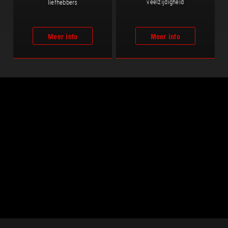
veelzijdigheid
liefhebbers
Meer info
Meer info
ASUS
voettekst