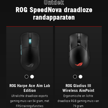
Ontdek
ROG SpeedNova draadloze
randapparaten
ROG Harpe Ace Aim Lab
ROG Gladius III
Edition
Wireless AimPoint
Ultralichte draadloze esports
Ergonomische en lichte
gaming-muis van 54 gram, met
draadloze RGB gaming-muis van
FPS-trainingsfuncties
79 gram