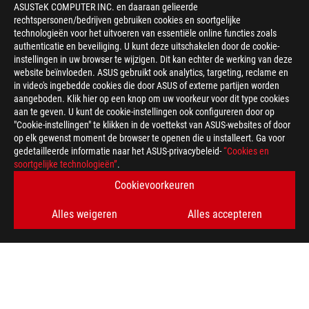
ASUSTeK COMPUTER INC. en daaraan gelieerde
rechtspersonen/bedrijven gebruiken cookies en soortgelijke
technologieën voor het uitvoeren van essentiële online functies zoals
authenticatie en beveiliging. U kunt deze uitschakelen door de cookie-
instellingen in uw browser te wijzigen. Dit kan echter de werking van deze
website beïnvloeden. ASUS gebruikt ook analytics, targeting, reclame en
in video's ingebedde cookies die door ASUS of externe partijen worden
aangeboden. Klik hier op een knop om uw voorkeur voor dit type cookies
aan te geven. U kunt de cookie-instellingen ook configureren door op
"Cookie-instellingen" te klikken in de voettekst van ASUS-websites of door
op elk gewenst moment de browser te openen die u installeert. Ga voor
gedetailleerde informatie naar het ASUS-privacybeleid-
“Cookies en
soortgelijke technologieën”
.
Cookievoorkeuren
Alles weigeren
Alles accepteren
>
GAMING ROG SPEEDNOVA WIRELESS TECHNOLOGY
ONDERSTEUNDE BETAALMETHODE