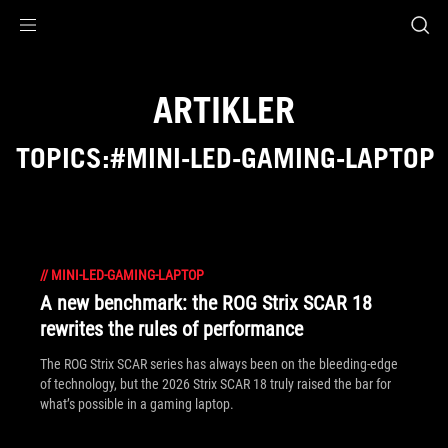
Accessibility links
Skip to content
Accessibility Help
Skip to Menu
ASUS Footer
ARTIKLER
TOPICS:#MINI-LED-GAMING-LAPTOP
//
MINI-LED-GAMING-LAPTOP
A new benchmark: the ROG Strix SCAR 18
rewrites the rules of performance
The ROG Strix SCAR series has always been on the bleeding-edge
of technology, but the 2026 Strix SCAR 18 truly raised the bar for
what’s possible in a gaming laptop.