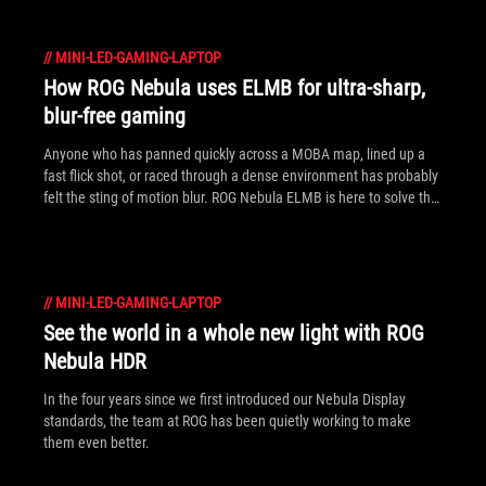
//
MINI-LED-GAMING-LAPTOP
How ROG Nebula uses ELMB for ultra‑sharp,
blur‑free gaming
Anyone who has panned quickly across a MOBA map, lined up a
fast flick shot, or raced through a dense environment has probably
felt the sting of motion blur. ROG Nebula ELMB is here to solve that
problem.
//
MINI-LED-GAMING-LAPTOP
See the world in a whole new light with ROG
Nebula HDR
In the four years since we first introduced our Nebula Display
standards, the team at ROG has been quietly working to make
them even better.