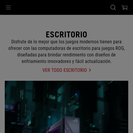
Accessibility links
Saltar el contenido
Ayuda de accesibilidad
Saltar al Menu
Pie de página de ASUS
ESCRITORIO
Disfrute de lo mejor que los juegos modernos tienen para
ofrecer con las computadoras de escritorio para juegos ROG,
diseñadas para brindar rendimiento con diseños de
enfriamiento innovadores y fácil actualización.
VER TODO ESCRITORIO