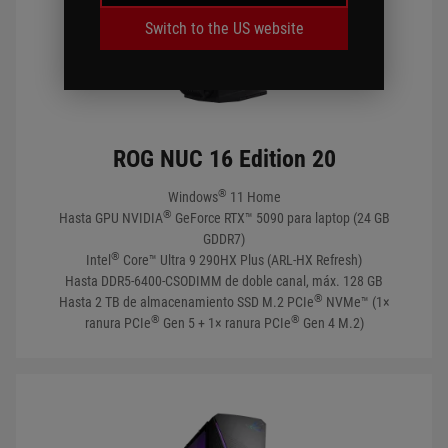
CHIPSET
Switch to the US website
MEMORY
ROG NUC 16 Edition 20
STORAGE
®
Windows
11 Home
®
Hasta GPU NVIDIA
GeForce RTX™ 5090 para laptop (24 GB
CONNECTIVITY
GDDR7)
®
Intel
Core™ Ultra 9 290HX Plus (ARL-HX Refresh)
Hasta DDR5-6400-CSODIMM de doble canal, máx. 128 GB
®
Hasta 2 TB de almacenamiento SSD M.2 PCIe
NVMe™ (1×
TRANSPARENT SIDE PANEL
®
®
ranura PCIe
Gen 5 + 1× ranura PCIe
Gen 4 M.2)
OPTICAL DRIVE