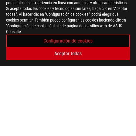
personalizar su experiencia en línea con anuncios y otras características.
Si acepta todas las cookies y tecnologías similares, haga clic en "Aceptar
todas". Al hacer clic en "Configuración de cookies", podrá elegir qué
cookies permitir. También puede configurar las cookies haciendo clic en
"Configuración de cookies" al pie de página de los sitios web de ASUS.
Pie
Consulte
de
>
GAMING AURICULARES Y AUDIO
>
ACCESSORIES
página
Configuración de cookies
de
>
ROG THRONE QI
GALLERY
ASUS
Aceptar todas
OBTÉN LAS ÚLTIMAS OFERTAS Y MÁS
REGISTRARSE
ACERCA DE ROG
INICIO
NEWSROOM