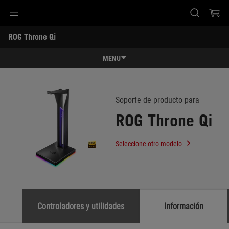
Accessibility links
ROG Throne Qi
Saltar el contenido
Ayuda de accesibilidad
Saltar al Menu
Pie de página de ASUS
-
Soporte
MENU
Características
Características
Especificaciones
Soporte de producto para
ROG Throne Qi
Premios
Galería
Seleccione otro modelo
Soporte
Controladores y utilidades
Información