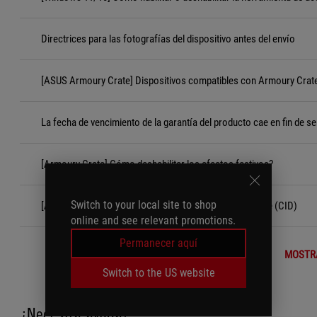
Directrices para las fotografías del dispositivo antes del envío
[ASUS Armoury Crate] Dispositivos compatibles con Armoury Crat
La fecha de vencimiento de la garantía del producto cae en fin de s
[Armoury Crate] Cómo deshabilitar los efectos festivos?
Switch to your local site to shop
[Accesorios] Criterios de Daños Inducidos por el Cliente (CID)
online and see relevant promotions.
Permanecer aquí
MOSTR
Switch to the US website
¿Necesita ayuda?