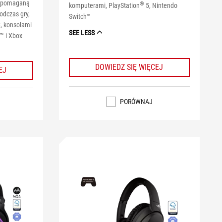
wspomaganą
®
komputerami, PlayStation
5, Nintendo
odczas gry,
Switch™
, konsolami
SEE LESS
™ i Xbox
DOWIEDZ SIĘ WIĘCEJ
EJ
PORÓWNAJ