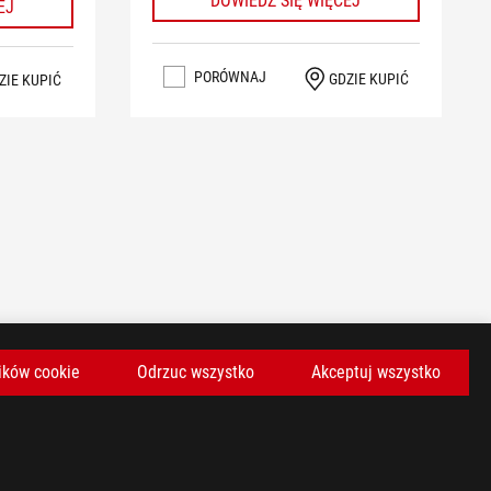
DOWIEDZ SIĘ WIĘCEJ
EJ
PORÓWNAJ
GDZIE KUPIĆ
ZIE KUPIĆ
ików cookie
Odrzuc wszystko
Akceptuj wszystko
KAJ NAJNOWSZE OFERTY I WIĘCEJ