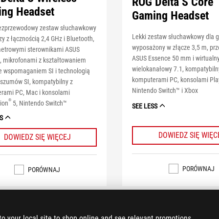
ROG Delta S Core
ng Headset
Gaming Headset
bezprzewodowy zestaw słuchawkowy
Lekki zestaw słuchawkowy dla g
zy z łącznością 2,4 GHz i Bluetooth,
wyposażony w złącze 3,5 m, prz
metrowymi sterownikami ASUS
ASUS Essence 50 mm i wirtualn
, mikrofonami z kształtowaniem
wielokanałowy 7.1, kompatybiln
ze wspomaganiem SI i technologią
komputerami PC, konsolami Pla
 szumów SI, kompatybilny z
Nintendo Switch™ i Xbox
rami PC, Mac i konsolami
®
ion
5, Nintendo Switch™
SEE LESS
S
DOWIEDZ SIĘ WIĘC
DOWIEDZ SIĘ WIĘCEJ
PORÓWNAJ
PORÓWNAJ
to your local site to shop online and see relevant promotions.