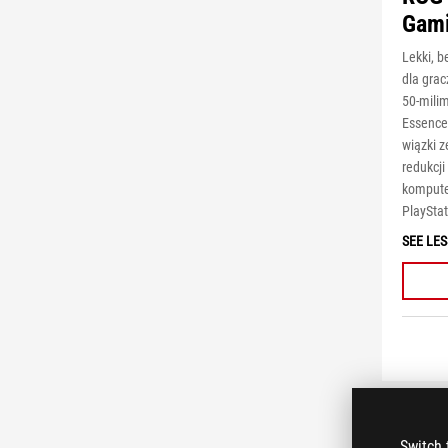
Gami
Lekki, 
dla grac
50-mili
Essence
wiązki 
redukcji
kompute
PlayStat
SEE LES
Switch 