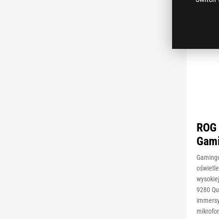
ROG 
Gami
Gamingo
oświetl
wysokie
9280 Qu
immersy
mikrofo