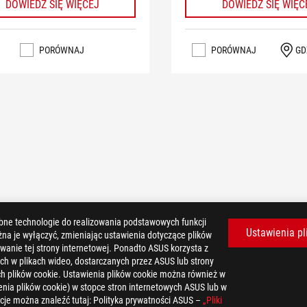
DOWIEDZ SIĘ WIĘCEJ
DOWIEDZ SIĘ WIĘC
PORÓWNAJ
PORÓWNAJ
GD
bne technologie do realizowania podstawowych funkcji
Ustawienia pl
żna je wyłączyć, zmieniając ustawienia dotyczące plików
wanie tej strony internetowej. Ponadto ASUS korzysta z
TAWY SŁUCHAWKOWE
ch w plikach wideo, dostarczanych przez ASUS lub strony
tych plików cookie. Ustawienia plików cookie można również w
nia plików cookie) w stopce stron internetowych ASUS lub w
UZYS
cje można znaleźć tutaj: Polityka prywatności ASUS –
„Pliki