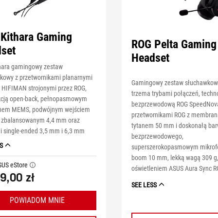
Kithara Gaming
ROG Pelta Gaming
set
Headset
hara gamingowy zestaw
kowy z przetwornikami planarnymi
Gamingowy zestaw słuchawkow
HIFIMAN strojonymi przez ROG,
trzema trybami połączeń, techn
kcją open-back, pełnopasmowym
bezprzewodową ROG SpeedNov
onem MEMS, podwójnym wejściem
przetwornikami ROG z membran
 zbalansowanym 4,4 mm oraz
tytanem 50 mm i doskonałą ba
i single-ended 3,5 mm i 6,3 mm
bezprzewodowego,
S
superszerokopasmowym mikrof
boom 10 mm, lekką wagą 309 g,
SUS eStore
tooltip
oświetleniem ASUS Aura Sync 
9,00 zł
SEE LESS
POWIADOM MNIE