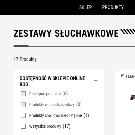
SKLEP
PRODUKTY
Accessibility links
Skip to content
Accessibility Help
Skip to Menu
ASUS Footer
ZESTAWY SŁUCHAWKOWE
17 Produkty
TEMP
DOSTĘPNOŚĆ W SKLEPIE ONLINE
ROG
(0)
Dostępne produktu
(0)
Produkty w przedsprzedaży
(1)
Produkty chwilowo niedostępne
(17)
Wszystkie produkty