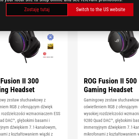
Zostaję tutaj
Switch to the US website
Fusion II 300
ROG Fusion II 500
ng Headset
Gaming Headset
wy zestaw słuchawkowy z
Gamingowy zestaw słuchawkow
eniem RGB z oferującym dźwięk
oświetleniem RGB z oferującym
j rozdzielczości wzmacniaczem ESS
wysokiej rozdzielczości wzmac
ad DAC™, głębokimi basami i
9280 Quad DAC™, głębokimi bas
jnym dźwiękiem 7.1-kanałowym,
immersyjnym dźwiękiem 7.1-ka
nami z kształtowaniem wiązki z
mikrofonami z kształtowaniem w