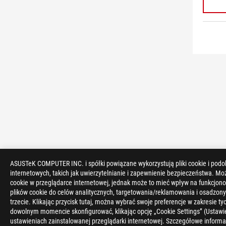
ASUSTeK COMPUTER INC. i spółki powiązane wykorzystują pliki cookie i podo
internetowych, takich jak uwierzytelnianie i zapewnienie bezpieczeństwa. Mo
cookie w przeglądarce internetowej, jednak może to mieć wpływ na funkcjono
>
GAMING ZESTAWY SŁUCHAWKOWE I DŹWIĘK
>
ZES
plików cookie do celów analitycznych, targetowania/reklamowania i osadzony
trzecie. Klikając przycisk tutaj, można wybrać swoje preferencje w zakresie 
dowolnym momencie skonfigurować, klikając opcję „Cookie Settings” (Ustawie
OBSŁUGIWANE TYPY PŁATNOŚCI
ustawieniach zainstalowanej przeglądarki internetowej. Szczegółowe informa