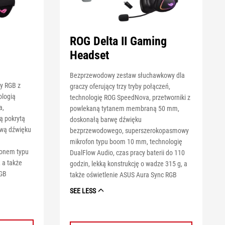
ROG Delta II Gaming
Headset
Bezprzewodowy zestaw słuchawkowy dla
y RGB z
graczy oferujący trzy tryby połączeń,
ologią
technologię ROG SpeedNova, przetworniki z
a,
powlekaną tytanem membraną 50 mm,
ą pokrytą
doskonałą barwę dźwięku
rwą dźwięku
bezprzewodowego, superszerokopasmowy
mikrofon typu boom 10 mm, technologię
onem typu
DualFlow Audio, czas pracy baterii do 110
 a także
godzin, lekką konstrukcję o wadze 315 g, a
RGB
także oświetlenie ASUS Aura Sync RGB
SEE LESS