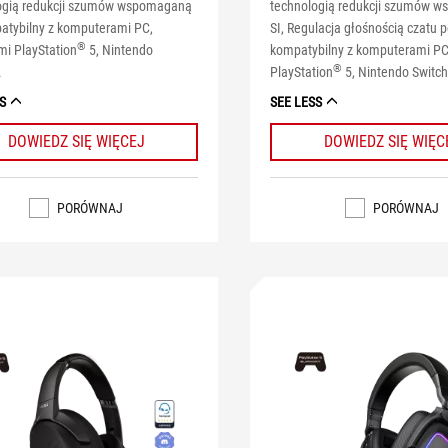
ogią redukcji szumów wspomaganą
technologią redukcji szumów 
patybilny z komputerami PC,
SI, Regulacja głośnością czatu p
®
mi PlayStation
5, Nintendo
kompatybilny z komputerami PC
®
.
PlayStation
5, Nintendo Switch
S
SEE LESS
DOWIEDZ SIĘ WIĘCEJ
DOWIEDZ SIĘ WIĘC
PORÓWNAJ
PORÓWNAJ