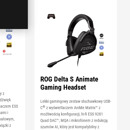
ROG Delta S Animate
Gaming Headset
y z
 dźwięk
Lekki gamingowy zestaw słuchawkowy USB-
niaczem ESS
®
C
z wyświetlaczem AniMe Matrix™ z
ami i
możliwością konfiguracji, hi-fi ESS 9281
nałowym,
Quad DAC™, MQA i mikrofonem z redukcją
iązki z
szumów AI, który jest kompatybilny z