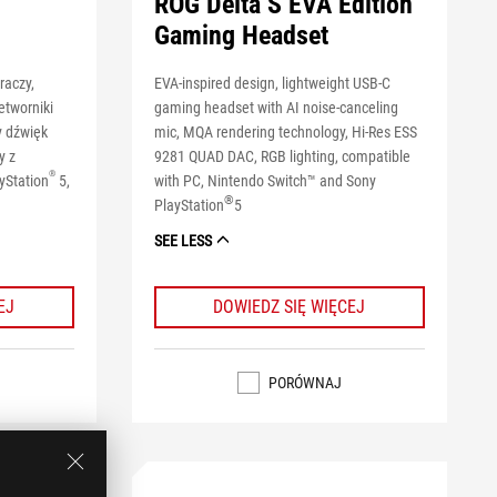
ROG Delta S EVA Edition
Gaming Headset
raczy,
EVA-inspired design, lightweight USB-C
etworniki
gaming headset with AI noise-canceling
y dźwięk
mic, MQA rendering technology, Hi-Res ESS
y z
9281 QUAD DAC, RGB lighting, compatible
®
yStation
5,
with PC, Nintendo Switch™ and Sony
®
PlayStation
5
SEE LESS
EJ
DOWIEDZ SIĘ WIĘCEJ
PORÓWNAJ