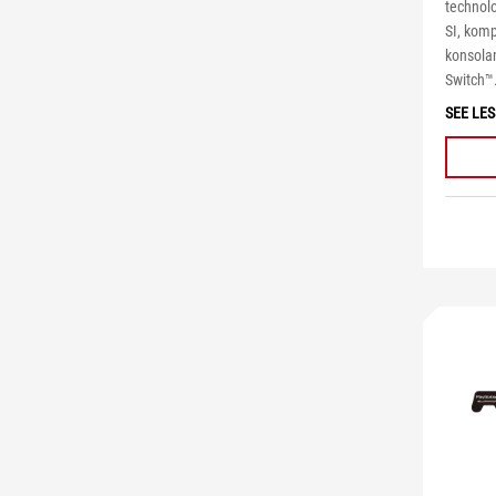
technol
SI, kom
konsola
Switch™
SEE LES