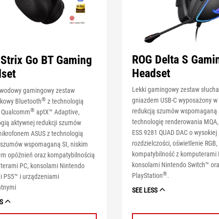
ROG Delta S Gami
Strix Go BT Gaming
Headset
set
Lekki gamingowy zestaw słuch
ewodowy gamingowy zestaw
®
gniazdem USB-C wyposażony w 
kowy Bluetooth
z technologią
®
redukcją szumów wspomaganą 
u Qualcomm
aptX™ Adaptive,
technologię renderowania MQA,
ogią aktywnej redukcji szumów
ESS 9281 QUAD DAC o wysokiej
mikrofonem ASUS z technologią
rozdzielczości, oświetlenie RGB,
i szumów wspomaganą SI, niskim
kompatybilność z komputerami 
m opóźnień oraz kompatybilnością
konsolami Nintendo Switch™ or
terami PC, konsolami Nintendo
®
PlayStation
.
 i PS5™ i urządzeniami
ntnymi
SEE LESS
S