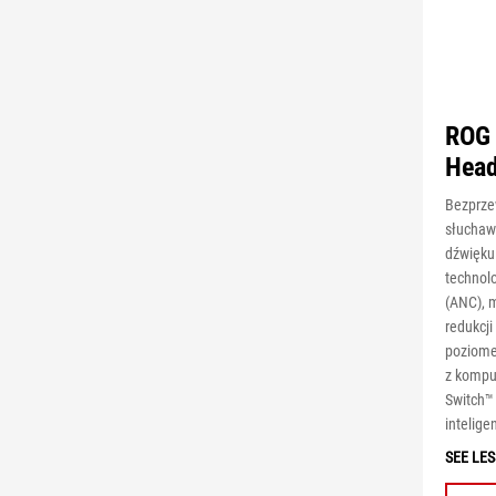
ROG 
Head
Bezprz
słuchaw
dźwięk
technol
(ANC), 
redukcj
poziome
z kompu
Switch™
intelige
SEE LES