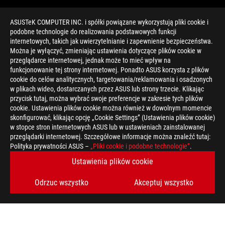
ASUSTeK COMPUTER INC. i spółki powiązane wykorzystują pliki cookie i
podobne technologie do realizowania podstawowych funkcji
internetowych, takich jak uwierzytelnianie i zapewnienie bezpieczeństwa.
Można je wyłączyć, zmieniając ustawienia dotyczące plików cookie w
przeglądarce internetowej, jednak może to mieć wpływ na
funkcjonowanie tej strony internetowej. Ponadto ASUS korzysta z plików
cookie do celów analitycznych, targetowania/reklamowania i osadzonych
w plikach wideo, dostarczanych przez ASUS lub strony trzecie. Klikając
przycisk tutaj, można wybrać swoje preferencje w zakresie tych plików
>
GAMING NVIDIAXAMD
cookie. Ustawienia plików cookie można również w dowolnym momencie
skonfigurować, klikając opcję „Cookie Settings” (Ustawienia plików cookie)
w stopce stron internetowych ASUS lub w ustawieniach zainstalowanej
przeglądarki internetowej. Szczegółowe informacje można znaleźć tutaj:
OBSŁUGIWANE TYPY PŁATNOŚCI
Polityka prywatności ASUS –
„Pliki cookie i podobne technologie”
.
Ustawienia plików cookie
UZYSKAJ NAJNOWSZE OFERTY I WIĘCEJ
Odrzuc wszystko
Akceptuj wszystko
ZAREJESTRUJ
SIĘ