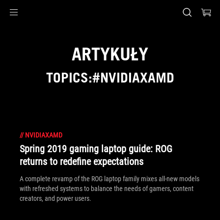
Accessibility links
Skip to content
Accessibility Help
Skip to Menu
ASUS Footer
ARTYKUŁY
TOPICS:#NVIDIAXAMD
//
NVIDIAXAMD
Spring 2019 gaming laptop guide: ROG
returns to redefine expectations
A complete revamp of the ROG laptop family mixes all-new models
with refreshed systems to balance the needs of gamers, content
creators, and power users.