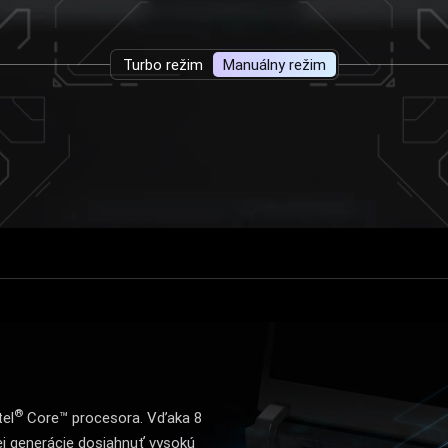
Turbo režim
Manuálny režim
®
tel
Core™ procesora. Vďaka 8
j generácie dosiahnuť vysokú