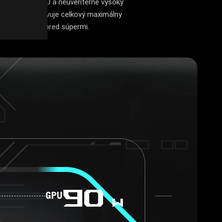
on 55 W pre CPU a neuveriteľne vysoký
PU, čo predstavuje celkový maximálny
skytne náskok pred súpermi.
175
GPU
w