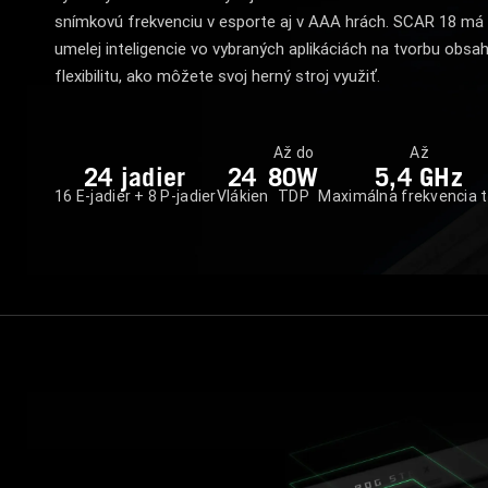
snímkovú frekvenciu v esporte aj v AAA hrách. SCAR 18 má ti
umelej inteligencie vo vybraných aplikáciách na tvorbu obsa
flexibilitu, ako môžete svoj herný stroj využiť.
Až do
Až
24 jadier
24
80W
5,4 GHz
16 E-jadier + 8 P-jadier
Vlákien
TDP
Maximálna frekvencia 