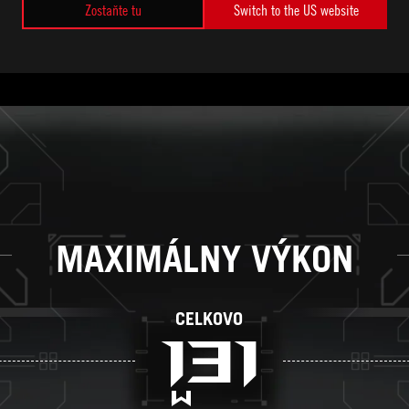
del SCAR 18 vytočili na maximum. V režime Turbo je maximálny výk
Zostaňte tu
Switch to the US website
 manipulovať v manuálnom režime, máte prístup k ďalším 25 W pre C
hľadu na to, aký ste typ hráča, hrubý výkon Strix SCAR 18 vám po
MAXIMÁLNY VÝKON
CELKOVO
255
w