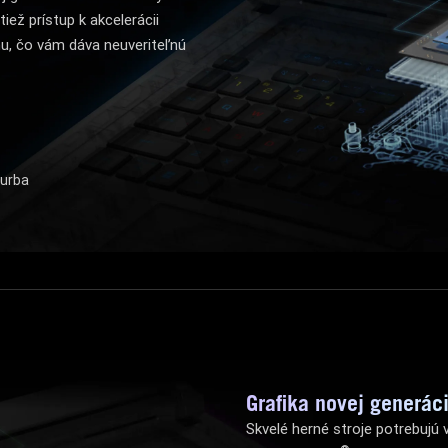
ež prístup k akcelerácii
hu, čo vám dáva neuveriteľnú
turba
Grafika novej generác
Skvelé herné stroje potrebujú 