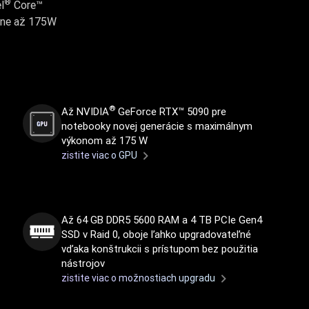
®
l
Core™
ne až 175W
®
Až NVIDIA
GeForce RTX™ 5090 pre
notebooky novej generácie s maximálnym
výkonom až 175 W
zistite viac o GPU
Až 64 GB DDR5 5600 RAM a 4 TB PCIe Gen4
SSD v Raid 0, oboje ľahko upgradovateľné
vďaka konštrukcii s prístupom bez použitia
nástrojov
zistite viac o možnostiach upgradu