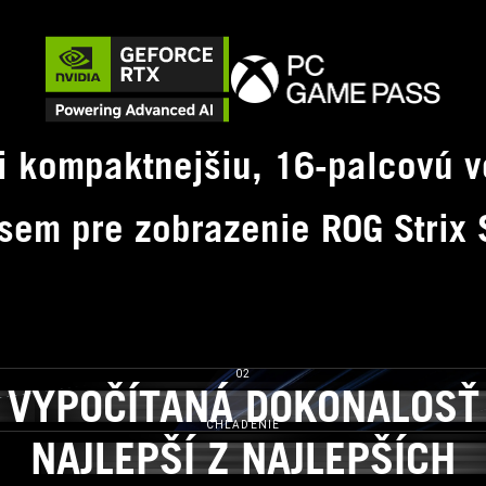
i kompaktnejšiu, 16-palcovú v
 sem pre zobrazenie ROG Strix
02
VYPOČÍTANÁ DOKONALOSŤ
VYPOČÍTANÁ DOKONAL
CHLADENIE
NAJLEPŠÍ Z NAJLEPŠÍCH
NAJLEPŠÍ Z NAJLEPŠÍ