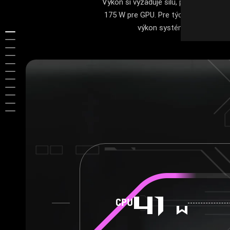
Výkon si vyžaduje silu, preto sme mo
175 W pre GPU. Pre tých, ktorí chcú
výkon systému 255 W. Bez o
80
CPU
w