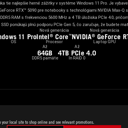
a tie najlepšie herné zážitky v systéme Windows 11 Pro. Je vybav
eForce RTX™ 5090 pre notebooky s technológiami NVIDIA Max-Q s
 DDR5 RAM s frekvenciou 5600 MHz a 4 TB úložiska PCIe 4.0, pričom
SSD ponúkajú plnú podporu PCIe Gen 5, čo zaručuje, že budete mať
Nová generácia
Nová generácia
ndows
1
1 Pro
Intel
Core
NVIDIA
GeForce R
™
®
®
OS
Procesor
Laptop GPU
Až
Až
64GB
4TB PCIe 4.0
DDR5 pamäte
In RAID 0
Ultimátna sila
o your local site to shop online and see relevant promotions.