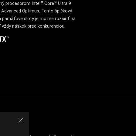
®
ený procesorom Intel
Core™ Ultra 9
 Advanced Optimus. Tento špičkový
 pamäťové sloty je možné rozšíriť na
 vždy náskok pred konkurenciou.
TX
™