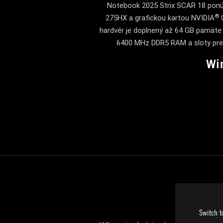
Notebook 2025 Strix SCAR 18 ponúk
®
275HX a grafickou kartou NVIDIA
G
hardvér je doplnený až 64 GB pamäte
6400 MHz DDR5 RAM a sloty pre 
Wi
Switch t