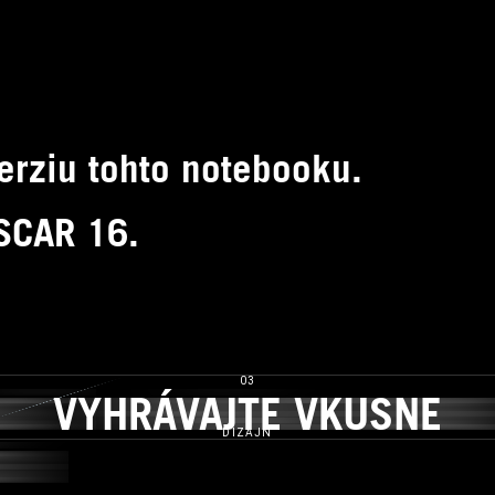
erziu tohto notebooku.
 SCAR 16.
03
OSŤ
VYHRÁVAJTE VKUSNE
VYHRÁVAJTE VKUSN
DIZAJN
CH