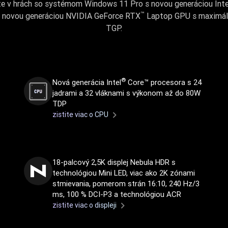
e v hrách so systémom Windows 11 Pro s novou generáciou Inte
™
a novou generáciou NVIDIA GeForce RTX
Laptop GPU s maximál
TGP.
®
Nová generácia Intel
Core™ procesora s 24
jadrami a 32 vláknami s výkonom až do 80W
TDP
zistite viac o CPU
18-palcový 2,5K displej Nebula HDR s
technológiou Mini LED, viac ako 2K zónami
stmievania, pomerom strán 16:10, 240 Hz/3
ms, 100 % DCI-P3 a technológiou ACR
zistite viac o displeji