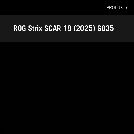
PRODUKTY
Accessibility links
Skip to content
Accessibility Help
Skip to Menu
ASUS Footer
ROG Strix SCAR 18 (2025) G835