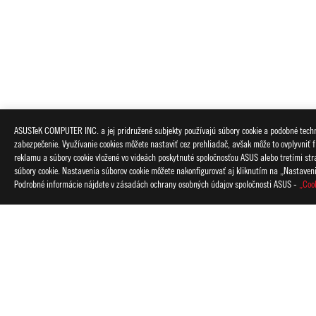
ASUS
Footer
ASUSTeK COMPUTER INC. a jej pridružené subjekty používajú súbory cookie a podobné techno
zabezpečenie. Využívanie cookies môžete nastaviť cez prehliadač, avšak môže to ovplyvniť f
>
GAMING MONITORY
>
MONITORY FILTER
>
ROG S
reklamu a súbory cookie vložené vo videách poskytnuté spoločnosťou ASUS alebo tretími strana
súbory cookie. Nastavenia súborov cookie môžete nakonfigurovať aj kliknutím na „Nastaven
Podrobné informácie nájdete v zásadách ochrany osobných údajov spoločnosti ASUS -
„Coo
O SPOLOČNOSTI ROG
DOMOV
NOVINKY
OC
Slovakia/Slovensko