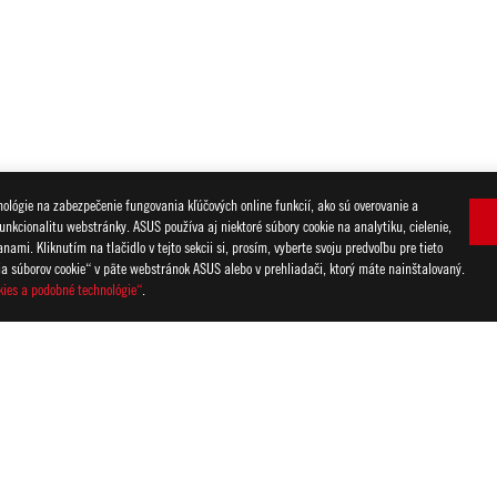
lógie na zabezpečenie fungovania kľúčových online funkcií, ako sú overovanie a
unkcionalitu webstránky. ASUS používa aj niektoré súbory cookie na analytiku, cielenie,
WIFT OLED PG27AQDM
GALLERY
mi. Kliknutím na tlačidlo v tejto sekcii si, prosím, vyberte svoju predvoľbu pre tieto
ia súborov cookie“ v päte webstránok ASUS alebo v prehliadači, ktorý máte nainštalovaný.
ZÍ
kies a podobné technológie“
.
HRANA SÚKROMNÝCH ÚDAJOV
PODMIENKY POUŽÍVANIA
COOKIE SETTI