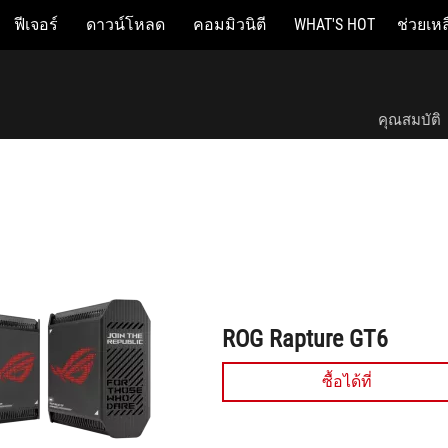
ฟีเจอร์
ดาวน์โหลด
คอมมิวนิตี
WHAT'S HOT
ช่วยเหล
ROG Rapture GT6
คุณสมบัติ
ROG Rapture GT6
ซื้อได้ที่