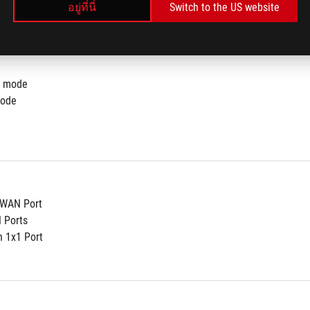
อยู่ที่นี่
Switch to the US website
r mode
mode
t WAN Port
N Ports
n 1x1 Port