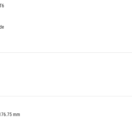
T6
ide
 176.75 mm