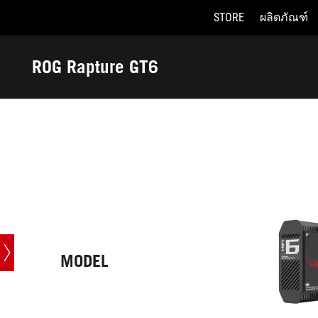
STORE
ผลิตภัณฑ์
Accessibility links
Skip to content
Accessibility Help
Skip to Menu
ASUS Footer
ROG Rapture GT6
-
Tech
Specs
MODEL