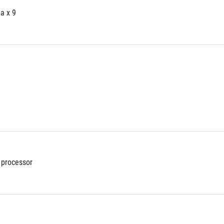
a x 9
 processor