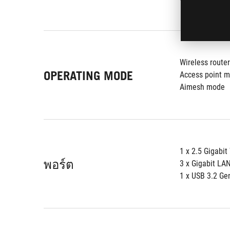
Wireless route
OPERATING MODE
Access point 
Aimesh mode
1 x 2.5 Gigabi
พอร์ต
3 x Gigabit LA
1 x USB 3.2 Ge