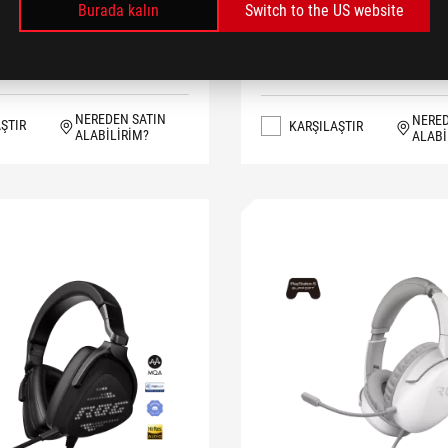
Burada kalın
Switch to the US website
DAHA FAZLASI
DAHA FAZLASI
NEREDEN SATIN
NERED
ŞTIR
KARŞILAŞTIR
ALABILIRIM?
ALABI