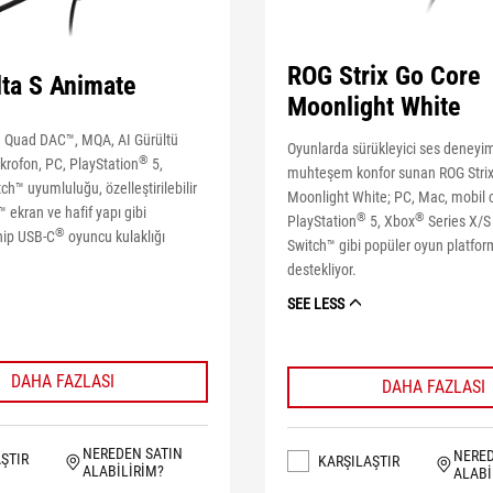
ROG Strix Go Core
ta S Animate
Moonlight White
1 Quad DAC™, MQA, AI Gürültü
Oyunlarda sürükleyici ses deneyim
®
ikrofon, PC, PlayStation
5,
muhteşem konfor sunan ROG Strix
h™ uyumluluğu, özelleştirilebilir
Moonlight White; PC, Mac, mobil c
 ekran ve hafif yapı gibi
®
®
PlayStation
5, Xbox
Series X/S
®
ahip USB-C
oyuncu kulaklığı
Switch™ gibi popüler oyun platform
destekliyor.
SEE LESS
DAHA FAZLASI
DAHA FAZLASI
NEREDEN SATIN
NERED
ŞTIR
KARŞILAŞTIR
ALABILIRIM?
ALABI