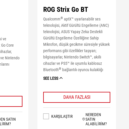
ROG Strix Go BT
®
Qualcomm
aptX™ uyarlanabilir ses
teknolojisi, Aktif Gürültü Engelleme (ANC)
teknolojisi, ASUS Yapay Zeka Destekli
Gürültü Engelleme Özelliğine Sahip
i ve
Mikrofon, düşük gecikme süresiyle yüksek
 Go Core
performans gibi özellikler taşıyan;
ihazlar,
bilgisayarlar, Nintendo Switch™, akıllı
 ve Nintendo
cihazlar ve PS5™ ile uyumlu kablosuz
larını
®
Bluetooth
bağlantılı oyuncu kulaklığı
SEE LESS
DAHA FAZLASI
NEREDEN
KARŞILAŞTIR
EN SATIN
SATIN
LIRIM?
ALABILIRIM?