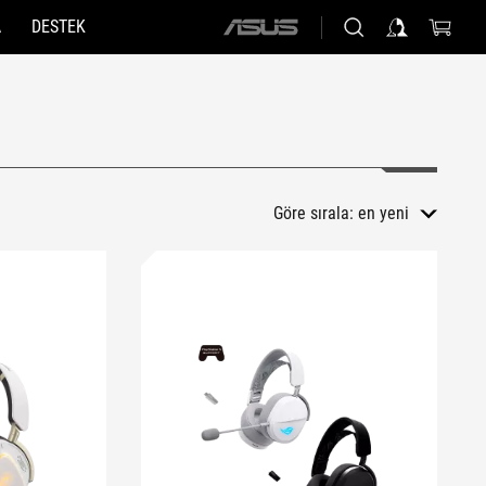
A
DESTEK
ASUS
home
logo
Göre sırala:
en yeni