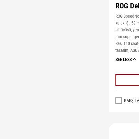
ROG Delt
ROG SpeedNov
kulaklığı, 50
sürücüsü, yen
mm süper gen
Ses, 110 saat
tasarım, ASU
SEE LESS
KARŞILA