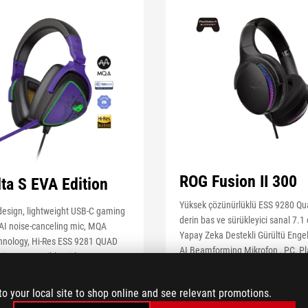
ROG Fusion II 300
ta S EVA Edition
Yüksek çözünürlüklü ESS 9280 Q
design, lightweight USB-C gaming
derin bas ve sürükleyici sanal 7.1 
AI noise-canceling mic, MQA
Yapay Zeka Destekli Gürültü Enge
chnology, Hi-Res ESS 9281 QUAD
AI Beamforming Mikrofon , PC, Pl
ting, compatible with PC,
Nintendo Switch™ ve Xbox uyuml
®
tch™ and Sony PlayStation
5
RGB oyuncu kulaklığı
to your local site to shop online and see relevant promotions.
SEE LESS