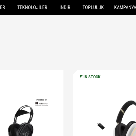
ER
TEKNOLOJILER
İNDIR
TOPLULUK
KAMPANY
IN STOCK