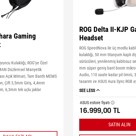
ROG Delta II-KJP 
hara Gaming
Headset
t
ROG SpeedNova ile üç modlu kab
kulaklığı, 50 mm titanyum kaplı d
sürücüleri, yenilenmiş kablosuz ses
yuncu Kulaklığı, ROG’ye Özel
mm süper geniş bant boom mikro
AN Düzlemsel Manyetik
Audio, 110 saate kadar pil ömrü, 
kası Açık Mimari, Tam Bantlı MEMS
tasarım ve ASUS Aura Sync RGB a
n, Çift 3,5mm Giriş, 4,4mm
m, 6,3mm tek uçlu jaklar
SEE LESS
ASUS estore fiyatı
tooltip
16.999,00 TL
SATIN ALIN