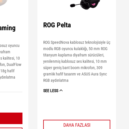
ROG Pelta
Gaming
ROG SpeedNova kablosuz teknolojisiyle üç
losuz oyuncu
modlu RGB oyuncu kulaklığı, 50 mm ROG
iyafram
titanyum kaplama diyafram sürücüleri,
 kalitesi, 10
yenilenmiş kablosuz ses kalitesi, 10 mm
fon, DualFlow
süper geniş bant boom mikrofon, 309
318g hafif
gramlık hafif tasarım ve ASUS Aura Sync
ydınlatma
RGB aydınlatma
SEE LESS
DAHA FAZLASI