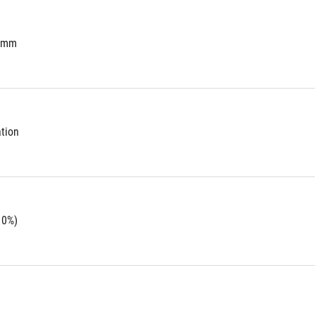
5 mm
ation
10%)