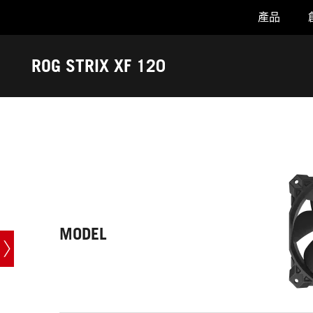
產品
Accessibility links
Skip to content
Accessibility Help
Skip to Menu
ASUS 頁尾
ROG STRIX XF 120
-
技
術
規
格
MODEL