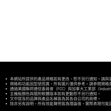
免
本網站所提供的產品規格如有更改，恕不另行通知。請與
責
規格和功能因型號而異，所有圖片僅供參考。請參閱規格
聲
通過美國聯邦通信委員會（FCC）與加拿大工業部（Indust
明
主機板顏色與隨附軟體版本如有更動恕不另行通知。
文中提及的品牌與產品名稱皆為其各自公司的商標。
除非另有說明，所有效能聲明皆為理論值，實際表現可能