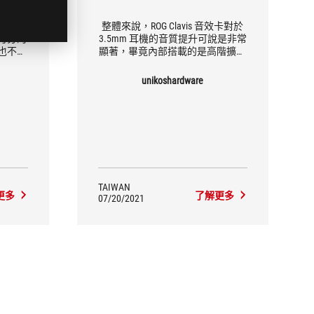
s 的分
整體來說，ROG Clavis 音效卡對於
可分的
3.5mm 耳機的音質提升可說是非常
也不會
顯著，畢竟內部搭載的是高階擴大
器，同時外觀上也非常對 ROG 粉絲
的味，鋁合金質感搭配圖騰視覺化
unikoshardware
風格，直接對應 ROG 潮牌形象，推
薦給本就是 ROG 粉絲的玩家，或是
想要輕鬆幫原本 3.5mm 耳機提升
音質的玩家。
TAIWAN
更多
了解更多
07/20/2021