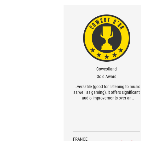
Cowcotland
Gold Award
...versatile (good for listening to music
as well as gaming), it offers significant
audio improvements over an
integrated sound chipset, and is
compatible with PCs and consoles!
FRANCE