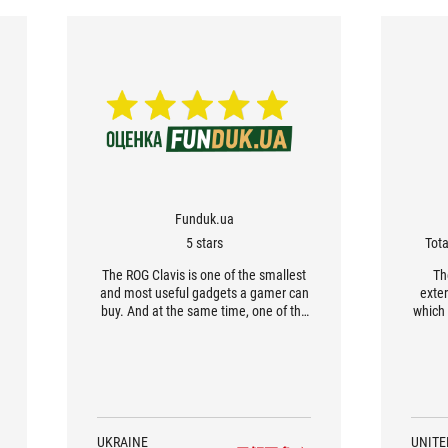
Funduk.ua
5 stars
Tot
The ROG Clavis is one of the smallest
Th
and most useful gadgets a gamer can
exter
buy. And at the same time, one of the
which 
best external DACs, not only in the
gam
gaming segment, but in general
excell
among external audio devices. And
the only thing that can stop you is
cost.
UKRAINE
UNITE