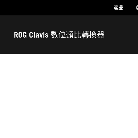
產品
Accessibility links
Skip to content
Accessibility Help
Skip to Menu
ASUS 頁尾
ROG Clavis 數位類比轉換器
-
獎
項