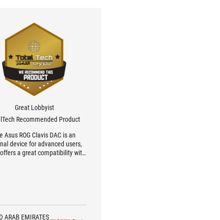
Great Lobbyist
alTech Recommended Product
e Asus ROG Clavis DAC is an
nal device for advanced users,
offers a great compatibility with
ing and mobile devices with
ent audio performance and good
noise isolation.
D ARAB EMIRATES