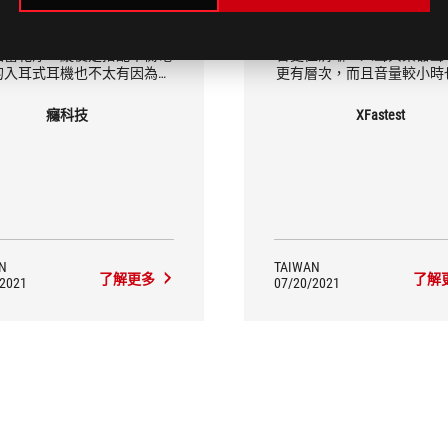
 Clavis 值得稱許的地方則在於
音效上，個人覺得 ROG Clavi
相當乾淨，縱使是搭配平衡電
音更佳清晰，人聲與樂器聲
的入耳式耳機也不太有因為電
更有層次，而且音量較小時
離不良產生的粗噪聲底，這類
有底噪的煩惱
聲也是不少平價微型 DAC 搭
癮科技
XFastest
敏度較高的耳機時的痛點。
N
TAIWAN
了解更多
了解
/2021
07/20/2021