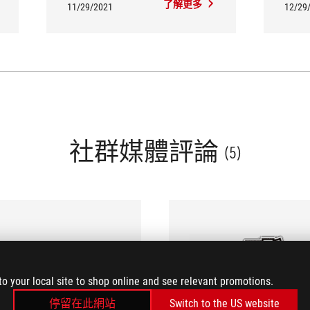
了解更多
11/29/2021
12/29
社群媒體評論
(5)
to your local site to shop online and see relevant promotions.
停留在此網站
Switch to the US website