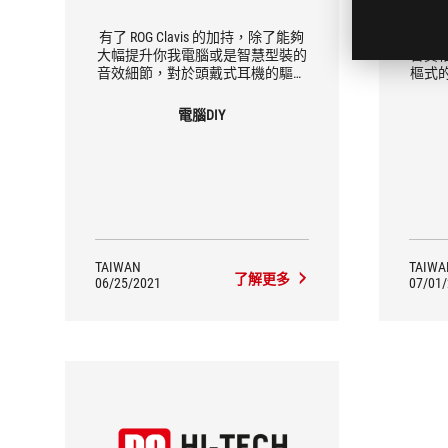
有了 ROG Clavis 的加持，除了能夠
ROG
大幅提升你我電腦或是智慧型裝的
音質
音效細節，對於頭戴式耳機的驅動
樞式
力也有大幅提升的效果，讓低頻更
路隔
加飽滿，瞬間的爆發力顯著提升，
的干擾
電腦DIY
無論是流行音樂的低頻衝擊性，或
配靈
是交響樂的大鼓也能爆棚，讓您省
下買耳機擴大機的費用！
TAIWAN
TAIWA
了解更多
06/25/2021
07/01