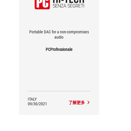
Portable DAC for a non-compromises
audio
PCProfessionale
ITALY
了解更多
09/30/2021