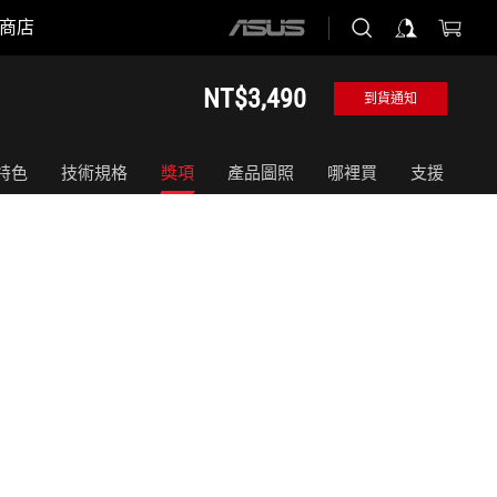
商店
ASUS
home
logo
NT$3,490
到貨通知
特色
技術規格
獎項
產品圖照
哪裡買
支援