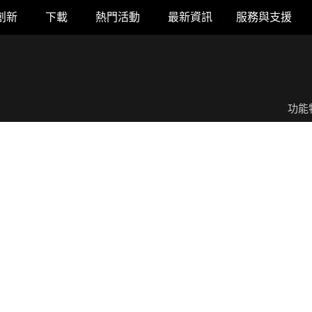
創新
下載
熱門活動
最新資訊
服務與支援
ROG Clavis 數位類比轉換器
功能