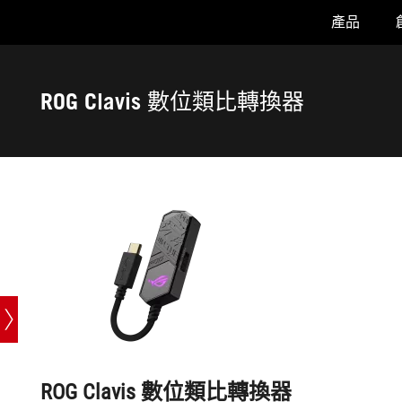
產品
Accessibility links
Skip to content
Accessibility Help
Skip to Menu
ASUS 頁尾
ROG Clavis 數位類比轉換器
ROG Clavis 數位類比轉換器