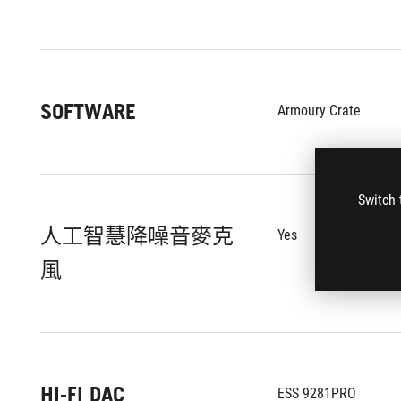
SOFTWARE
Armoury Crate
Switch 
人工智慧降噪音麥克
Yes
風
HI-FI DAC
ESS 9281PRO