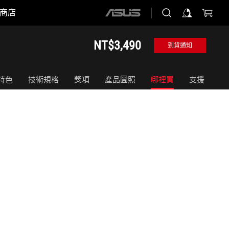
商店
ASUS
home
logo
NT$3,490
到貨通知
特色
技術規格
獎項
產品圖照
哪裡買
支援