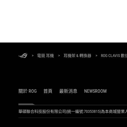
ASUS
頁
尾
>
電競 耳機
>
耳機架 & 轉換器
>
ROG CLAVI
關於 ROG
首頁
最新消息
NEWSROOM
華碩聯合科技股份有限公司(統一編號:70353815)為本商城營業