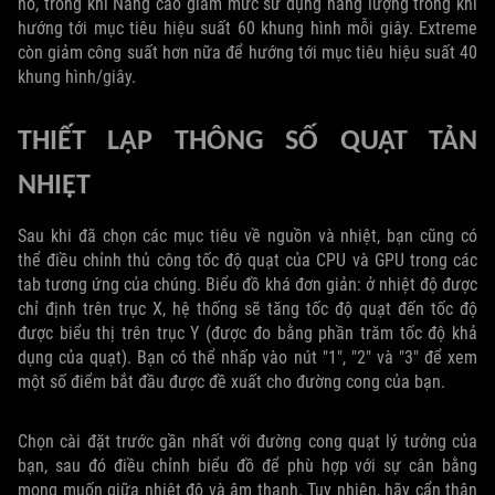
nó, trong khi Nâng cao giảm mức sử dụng năng lượng trong khi
hướng tới mục tiêu hiệu suất 60 khung hình mỗi giây. Extreme
còn giảm công suất hơn nữa để hướng tới mục tiêu hiệu suất 40
khung hình/giây.
THIẾT LẬP THÔNG SỐ QUẠT TẢN
NHIỆT
Sau khi đã chọn các mục tiêu về nguồn và nhiệt, bạn cũng có
thể điều chỉnh thủ công tốc độ quạt của CPU và GPU trong các
tab tương ứng của chúng. Biểu đồ khá đơn giản: ở nhiệt độ được
chỉ định trên trục X, hệ thống sẽ tăng tốc độ quạt đến tốc độ
được biểu thị trên trục Y (được đo bằng phần trăm tốc độ khả
dụng của quạt). Bạn có thể nhấp vào nút "1", "2" và "3" để xem
một số điểm bắt đầu được đề xuất cho đường cong của bạn.
Chọn cài đặt trước gần nhất với đường cong quạt lý tưởng của
bạn, sau đó điều chỉnh biểu đồ để phù hợp với sự cân bằng
mong muốn giữa nhiệt độ và âm thanh. Tuy nhiên, hãy cẩn thận