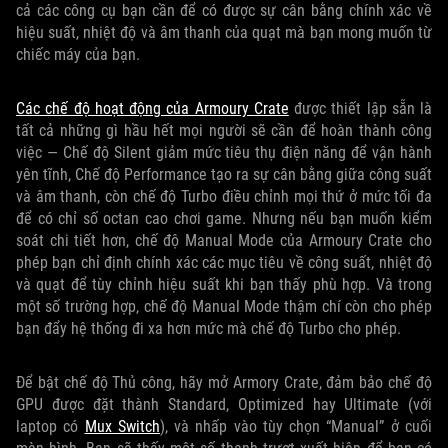
cả các công cụ bạn cần để có được sự cân bằng chính xác về
hiệu suất, nhiệt độ và âm thanh của quạt mà bạn mong muốn từ
chiếc máy của bạn.
Các chế độ hoạt động của Armoury Crate
được thiết lập sẵn là
tất cả những gì hầu hết mọi người sẽ cần để hoàn thành công
việc — Chế độ Silent giảm mức tiêu thụ điện năng để vận hành
yên tĩnh, Chế độ Performance tạo ra sự cân bằng giữa công suất
và âm thanh, còn chế độ Turbo điều chỉnh mọi thứ ở mức tối đa
để có chỉ số octan cao chơi game. Nhưng nếu bạn muốn kiểm
soát chi tiết hơn, chế độ Manual Mode của Armoury Crate cho
phép bạn chỉ định chính xác các mục tiêu về công suất, nhiệt độ
và quạt để tùy chỉnh hiệu suất khi bạn thấy phù hợp. Và trong
một số trường hợp, chế độ Manual Mode thậm chí còn cho phép
bạn đẩy hệ thống đi xa hơn mức mà chế độ Turbo cho phép.
Để bật chế độ Thủ công, hãy mở Armory Crate, đảm bảo chế độ
GPU được đặt thành Standard, Optimized hay Ultimate (với
laptop có
Mux Switch
), và nhấp vào tùy chọn “Manual” ở cuối