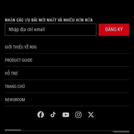
NHẬN CÁC ƯU ĐÃI MỚI NHẤT VÀ NHIỀU HƠN NỮA
ĐĂNG KÝ
GIỚI THIỆU VỀ ROG
PRODUCT GUIDE
HỖ TRỢ
TRANG CHỦ
NEWSROOM
facebook
tiktok
youtube
instagram
twitter