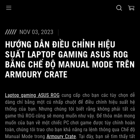
Accessibility links
Skip to content
Accessibility Help
Skip to Menu
ASUS Footer
NOV 03, 2023
HƯỚNG DẪN ĐIỀU CHỈNH HIỆU
SUẤT LAPTOP GAMING ASUS ROG
BẰNG CHẾ ĐỘ MANUAL MODE TRÊN
ARMOURY CRATE
Laptop gaming ASUS ROG
cung cấp cho bạn các tùy chọn dễ
dàng chỉ bằng một cú nhấp chuột để điều chỉnh hiệu suất hệ
thống của bạn. Nhưng chúng tôi biết rằng không phải tất cả
game thủ ROG cũng sẽ mong muốn như vậy. Để thỏa mãn mong
muốn của bạn về một chiếc PC chơi game được tùy chỉnh hoàn
toàn, chúng tôi trao cho bạn khả năng ra lệnh thông qua Chế độ
Manual Mode trong
Armoury Crate
. Tại đây, bạn sẽ tìm thấy tất