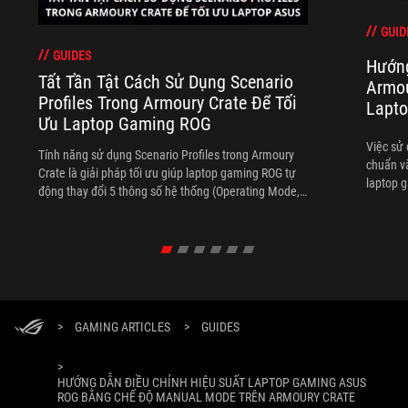
GUID
GUIDES
Hướng
Tất Tần Tật Cách Sử Dụng Scenario
Armou
Profiles Trong Armoury Crate Để Tối
Lapt
Ưu Laptop Gaming ROG
Việc sử 
Tính năng sử dụng Scenario Profiles trong Armoury
chuẩn v
Crate là giải pháp tối ưu giúp laptop gaming ROG tự
laptop g
động thay đổi 5 thông số hệ thống (Operating Mode,
nhiều th
Aura Sync RGB, GameVisual màn hình, System
Configuration phím tắt, tản nhiệt quạt) theo từng ứng
dụng
>
GAMING ARTICLES
>
GUIDES
>
HƯỚNG DẪN ĐIỀU CHỈNH HIỆU SUẤT LAPTOP GAMING ASUS
ROG BẰNG CHẾ ĐỘ MANUAL MODE TRÊN ARMOURY CRATE