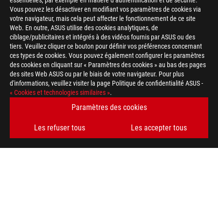
essentielles, par exemple en matière d’authentification et de sécurité.
Vous pouvez les désactiver en modifiant vos paramètres de cookies via
votre navigateur, mais cela peut affecter le fonctionnement de ce site
Web. En outre, ASUS utilise des cookies analytiques, de
ciblage/publicitaires et intégrés à des vidéos fournis par ASUS ou des
tiers. Veuillez cliquer ce bouton pour définir vos préférences concernant
>
GAMING G-SYNC
ces types de cookies. Vous pouvez également configurer les paramètres
des cookies en cliquant sur « Paramètres des cookies » au bas des pages
des sites Web ASUS ou par le biais de votre navigateur. Pour plus
d'informations, veuillez visiter la page Politique de confidentialité ASUS -
OBTENEZ LES DERNIÈRES OFFRES ET PLUS ENCORE
« Cookies et technologies similaires »
.
Paramètres des cookies
INSCRIPTION
Les refuser tous
Les accepter tous
ABOUT ROG
HOME
NEWSROOM
facebook
twitter
discord
youtube
twitch
instagram
tiktok
threads