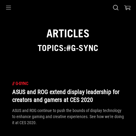
Accessibility links
Skip to content
Accessibility Help
Skip to Menu
ASUS Footer
ARTICLES
TOPICS:#G-SYNC
//
G-SYNC
ASUS and ROG extend display leadership for
creators and gamers at CES 2020
ASUS and ROG continue to push the bounds of display technology
to enhance gaming and creative experiences. See how we're doing
it at CES 2020.