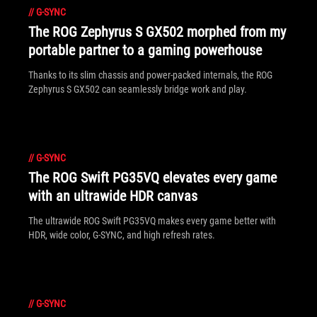
//
G-SYNC
The ROG Zephyrus S GX502 morphed from my
portable partner to a gaming powerhouse
Thanks to its slim chassis and power-packed internals, the ROG
Zephyrus S GX502 can seamlessly bridge work and play.
//
G-SYNC
The ROG Swift PG35VQ elevates every game
with an ultrawide HDR canvas
The ultrawide ROG Swift PG35VQ makes every game better with
HDR, wide color, G-SYNC, and high refresh rates.
//
G-SYNC