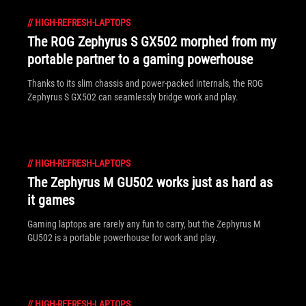
//
HIGH-REFRESH-LAPTOPS
The ROG Zephyrus S GX502 morphed from my
portable partner to a gaming powerhouse
Thanks to its slim chassis and power-packed internals, the ROG
Zephyrus S GX502 can seamlessly bridge work and play.
//
HIGH-REFRESH-LAPTOPS
The Zephyrus M GU502 works just as hard as
it games
Gaming laptops are rarely any fun to carry, but the Zephyrus M
GU502 is a portable powerhouse for work and play.
//
HIGH-REFRESH-LAPTOPS