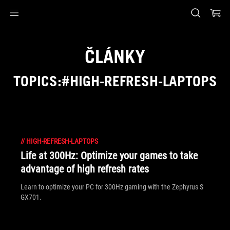
Accessibility links
Skip to content
Accessibility Help
Skip to Menu
ASUS Footer
ČLÁNKY
TOPICS:#HIGH-REFRESH-LAPTOPS
//
HIGH-REFRESH-LAPTOPS
Life at 300Hz: Optimize your games to take
advantage of high refresh rates
Learn to optimize your PC for 300Hz gaming with the Zephyrus S
GX701.