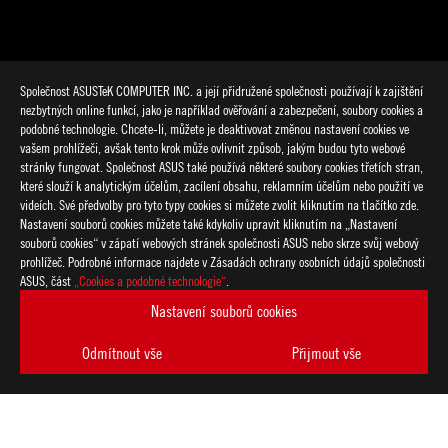
Společnost ASUSTeK COMPUTER INC. a její přidružené společnosti používají k zajištění
nezbytných online funkcí, jako je například ověřování a zabezpečení, soubory cookies a
podobné technologie. Chcete-li, můžete je deaktivovat změnou nastavení cookies ve
vašem prohlížeči, avšak tento krok může ovlivnit způsob, jakým budou tyto webové
stránky fungovat. Společnost ASUS také používá některé soubory cookies třetích stran,
které slouží k analytickým účelům, zacílení obsahu, reklamním účelům nebo použití ve
>
GAMING HIGH-REFRESH LAPTOPS
videích. Své předvolby pro tyto typy cookies si můžete zvolit kliknutím na tlačítko zde.
Nastavení souborů cookies můžete také kdykoliv upravit kliknutím na „Nastavení
souborů cookies“ v zápatí webových stránek společnosti ASUS nebo skrze svůj webový
prohlížeč. Podrobné informace najdete v Zásadách ochrany osobních údajů společnosti
PODPOROVANÉ TYPY PLATEB
ASUS, část
„Cookies a podobné technologie“
.
Nastavení souborů cookies
ZÍSKEJTE NEJNOVĚJŠÍ NABÍDKY A DALŠÍ
Odmítnout vše
Přijmout vše
VYTVOŘIT
ÚČET
O SPOLEČNOSTI ROG