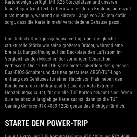
Kartendesign verfügt. Mit 3,25 Steckplätzen und unseren
langlebigen Axial-Tech-Lüftern wird es dir an Kühlungspotenzial
nicht mangeln, während die kürzere Länge von 305 mm dafür
sorgt, dass die Karte in mehr verschiedene Gehäuse passt.
Das Unibody-Druckgussgehäuse verfügt über die gleiche
strukturelle Stärke wie seine größeren Brüder, während eine
breite Lüftungsöffnung auf der Backplate den Luftstrom im
Vergleich zu den Modellen der vorherigen Generation
verbessert. Die 12-GB-TUF-Karte bietet außerdem den gleichen
Dual-BIOS-Schalter und das neu gestaltete ARGB-TUF-Logo
entlang des Gehäuses für einen Hauch von Flair, neben den
Kondensatoren in Militärqualität und der Auto-Extreme-
Herstellungsqualität, für die alle TUF-Karten bekannt sind. Wenn
du eine absolut langlebige Karte suchst, dann ist die TUF
Gaming GeForce RTX 4080 12GB genau das Richtige für dich.
STARTE DEN POWER-TRIP
Die ROG Strix und TUF Gaming GeForce RTX 4090 und RTX 4080