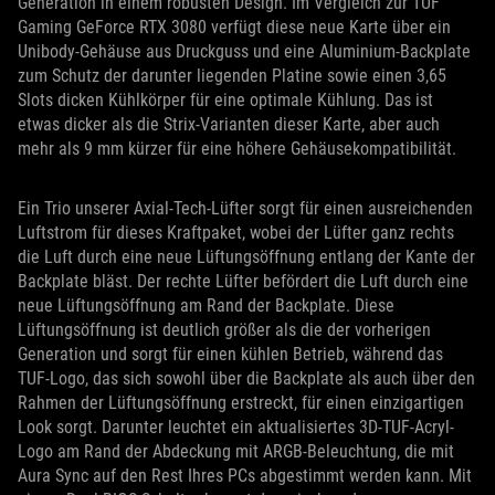
Generation in einem robusten Design. Im Vergleich zur TUF
Gaming GeForce RTX 3080 verfügt diese neue Karte über ein
Unibody-Gehäuse aus Druckguss und eine Aluminium-Backplate
zum Schutz der darunter liegenden Platine sowie einen 3,65
Slots dicken Kühlkörper für eine optimale Kühlung. Das ist
etwas dicker als die Strix-Varianten dieser Karte, aber auch
mehr als 9 mm kürzer für eine höhere Gehäusekompatibilität.
Ein Trio unserer Axial-Tech-Lüfter sorgt für einen ausreichenden
Luftstrom für dieses Kraftpaket, wobei der Lüfter ganz rechts
die Luft durch eine neue Lüftungsöffnung entlang der Kante der
Backplate bläst. Der rechte Lüfter befördert die Luft durch eine
neue Lüftungsöffnung am Rand der Backplate. Diese
Lüftungsöffnung ist deutlich größer als die der vorherigen
Generation und sorgt für einen kühlen Betrieb, während das
TUF-Logo, das sich sowohl über die Backplate als auch über den
Rahmen der Lüftungsöffnung erstreckt, für einen einzigartigen
Look sorgt. Darunter leuchtet ein aktualisiertes 3D-TUF-Acryl-
Logo am Rand der Abdeckung mit ARGB-Beleuchtung, die mit
Aura Sync auf den Rest Ihres PCs abgestimmt werden kann. Mit