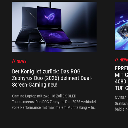
NEW
NEWS
ERRE
Der König ist zurück: Das ROG
MIT 
Zephyrus Duo (2026) definiert Dual-
4080
Screen-Gaming neu!
TUF 
Gaming-Laptop mit zwei 16-Zoll-3K-OLED-
NVIDIAs
Touchscreens: Das ROG Zephyrus Duo 2026 verbindet
Grafikch
volle Performance mit maximalem Multitasking – für
bald ei
Arbeit und Spiel gleichermaßen
halten 
RTX 409
GB.