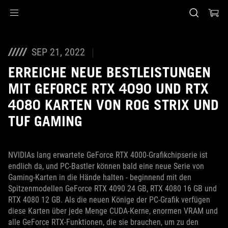
Accessibility links
Skip to content
Accessibility Help
Skip to Menu
ASUS Footer
SEP 21, 2022
ERREICHE NEUE BESTLEISTUNGEN
MIT GEFORCE RTX 4090 UND RTX
4080 KARTEN VON ROG STRIX UND
TUF GAMING
NVIDIAs lang erwartete GeForce RTX 4000-Grafikchipserie ist
endlich da, und PC-Bastler können bald eine neue Serie von
Gaming-Karten in die Hände halten - beginnend mit den
Spitzenmodellen GeForce RTX 4090 24 GB, RTX 4080 16 GB und
RTX 4080 12 GB. Als die neuen Könige der PC-Grafik verfügen
diese Karten über jede Menge CUDA-Kerne, enormen VRAM und
alle GeForce RTX-Funktionen, die sie brauchen, um zu den