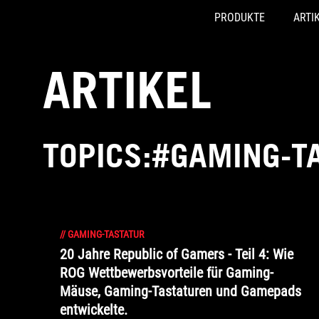
PRODUKTE
ARTI
Accessibility links
Skip to content
Accessibility Help
Skip to Menu
ASUS Footer
ARTIKEL
TOPICS:#GAMING-T
//
GAMING-TASTATUR
20 Jahre Republic of Gamers - Teil 4: Wie
ROG Wettbewerbsvorteile für Gaming-
Mäuse, Gaming-Tastaturen und Gamepads
entwickelte.