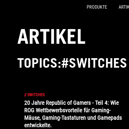
PRODUKTE
ARTI
Accessibility links
Skip to content
Accessibility Help
Skip to Menu
ASUS Footer
ARTIKEL
TOPICS:#SWITCHES
//
SWITCHES
20 Jahre Republic of Gamers - Teil 4: Wie
ROG Wettbewerbsvorteile für Gaming-
Mäuse, Gaming-Tastaturen und Gamepads
entwickelte.