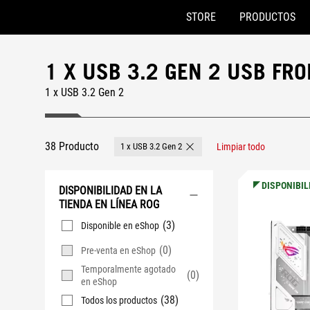
STORE
PRODUCTOS
Accessibility links
Saltar al contenido
Ayuda de accesibilidad
Saltar al menú
ASUS Footer
1 X USB 3.2 GEN 2 USB FR
1 x USB 3.2 Gen 2
38 Producto
1 x USB 3.2 Gen 2
Limpiar todo
Remove 1 x USB 3.2 Gen 2
DISPONIBIL
DISPONIBILIDAD EN LA
TIENDA EN LÍNEA ROG
(3)
Disponible en eShop
(0)
Pre-venta en eShop
Temporalmente agotado
(0)
en eShop
(38)
Todos los productos