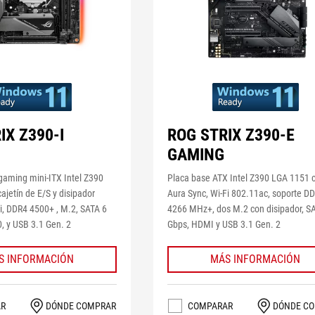
IX Z390-I
ROG STRIX Z390-E
GAMING
gaming mini-ITX Intel Z390
Placa base ATX Intel Z390 LGA 1151 
ajetín de E/S y disipador
Aura Sync, Wi-Fi 802.11ac, soporte D
Fi, DDR4 4500+ , M.2, SATA 6
4266 MHz+, dos M.2 con disipador, S
, y USB 3.1 Gen. 2
Gbps, HDMI y USB 3.1 Gen. 2
S INFORMACIÓN
MÁS INFORMACIÓN
AR
DÓNDE COMPRAR
COMPARAR
DÓNDE C