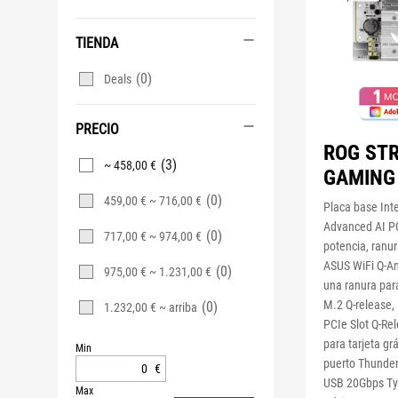
TIENDA
(0)
Deals
PRECIO
ROG STR
(3)
~ 458,00 €
GAMING 
(0)
459,00 € ~ 716,00 €
Placa base Inte
Advanced AI P
(0)
717,00 € ~ 974,00 €
potencia, ranu
ASUS WiFi Q-An
(0)
975,00 € ~ 1.231,00 €
una ranura par
M.2 Q-release,
(0)
1.232,00 € ~ arriba
PCIe Slot Q-Re
para tarjeta gr
Min
puerto Thunder
€
USB 20Gbps Ty
Max