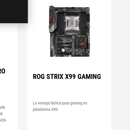
RO
ROG STRIX X99 GAMING
La ventaja táctica para gaming en
with
plataforma X99
R4
SATA