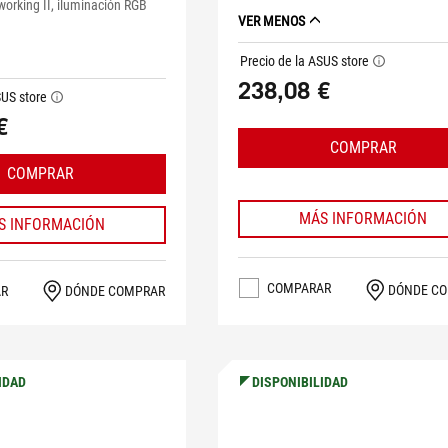
working II, iluminación RGB
VER MENOS
Precio de la ASUS store
tooltip
238,08 €
SUS store
tooltip
€
COMPRAR
COMPRAR
MÁS INFORMACIÓN
S INFORMACIÓN
COMPARAR
DÓNDE C
AR
DÓNDE COMPRAR
IDAD
DISPONIBILIDAD