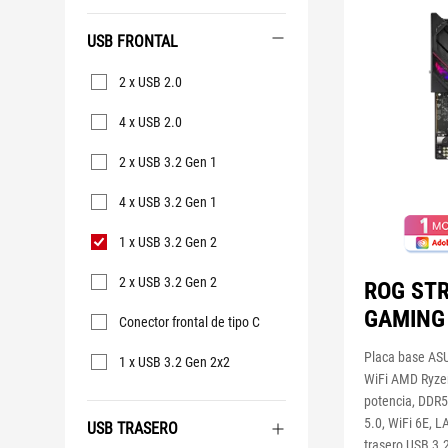
USB FRONTAL
USB
2 x USB 2.0
frontal
4 x USB 2.0
2 x USB 3.2 Gen 1
4 x USB 3.2 Gen 1
1 x USB 3.2 Gen 2
2 x USB 3.2 Gen 2
ROG STR
GAMING 
Conector frontal de tipo C
Placa base AS
1 x USB 3.2 Gen 2x2
WiFi AMD Ryze
potencia, DDR5
5.0, WiFi 6E, L
USB TRASERO
trasero USB 3.