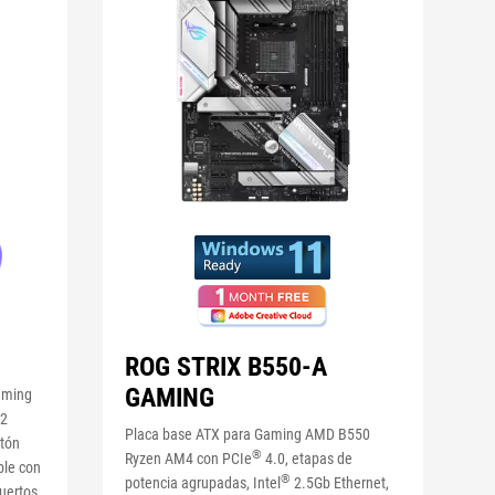
ROG STRIX B550-A
GAMING
aming
 2
Placa base ATX para Gaming AMD B550
otón
®
Ryzen AM4 con PCIe
4.0, etapas de
ble con
®
potencia agrupadas, Intel
2.5Gb Ethernet,
puertos