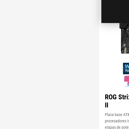
ROG Str
II
Placa base ATX
procesadores In
etapas de poten