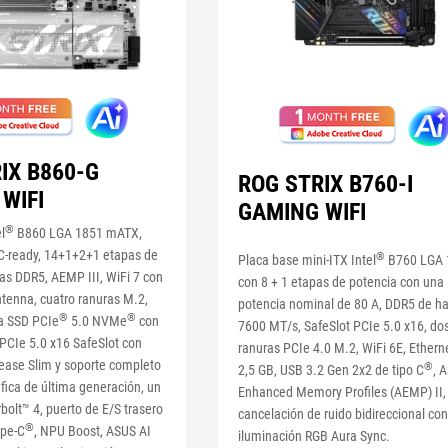
IX B860-G
ROG STRIX B760-I
WIFI
GAMING WIFI
®
l
B860 LGA 1851 mATX,
C-ready, 14+1+2+1 etapas de
®
Placa base mini-ITX Intel
B760 LGA 
ras DDR5, AEMP III, WiFi 7 con
con 8 + 1 etapas de potencia con una
tenna, cuatro ranuras M.2,
potencia nominal de 80 A, DDR5 de h
®
®
a SSD PCIe
5.0 NVMe
con
7600 MT/s, SafeSlot PCIe 5.0 x16, do
 PCIe 5.0 x16 SafeSlot con
ranuras PCIe 4.0 M.2, WiFi 6E, Ethern
lease Slim y soporte completo
®
2,5 GB, USB 3.2 Gen 2x2 de tipo C
, 
áfica de última generación, un
Enhanced Memory Profiles (AEMP) II,
bolt™ 4, puerto de E/S trasero
cancelación de ruido bidireccional con
®
pe-C
, NPU Boost, ASUS AI
iluminación RGB Aura Sync.