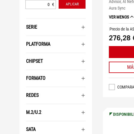
Advisor, AI Net
€
APLICAR
Aura Sync
VER MENOS
SERIE
Precio de la A
276,28 
PLATFORMA
CHIPSET
MÁ
FORMATO
COMPAR
REDES
M.2/U.2
DISPONIBIL
SATA