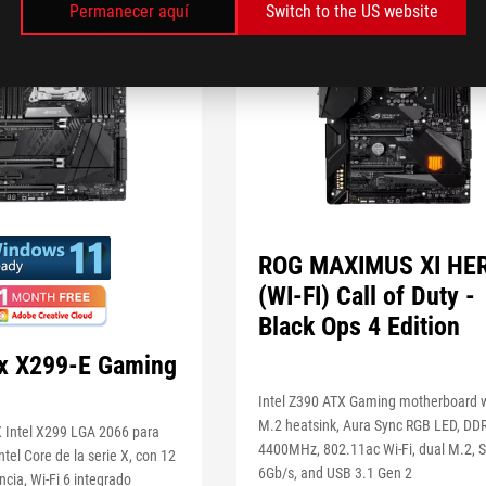
Permanecer aquí
Switch to the US website
ROG MAXIMUS XI HE
(WI-FI) Call of Duty -
Black Ops 4 Edition
ix X299-E Gaming
Intel Z390 ATX Gaming motherboard 
M.2 heatsink, Aura Sync RGB LED, DD
 Intel X299 LGA 2066 para
4400MHz, 802.11ac Wi-Fi, dual M.2, 
tel Core de la serie X, con 12
6Gb/s, and USB 3.1 Gen 2
cia, Wi-Fi 6 integrado