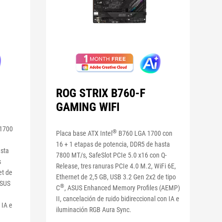
ROG STRIX B760-F
GAMING WIFI
1700
®
Placa base ATX Intel
B760 LGA 1700 con
16 + 1 etapas de potencia, DDR5 de hasta
asta
7800 MT/s, SafeSlot PCIe 5.0 x16 con Q-
s
Release, tres ranuras PCIe 4.0 M.2, WiFi 6E,
et de
Ethernet de 2,5 GB, USB 3.2 Gen 2x2 de tipo
ASUS
®
C
, ASUS Enhanced Memory Profiles (AEMP)
II, cancelación de ruido bidireccional con IA e
 IA e
iluminación RGB Aura Sync.