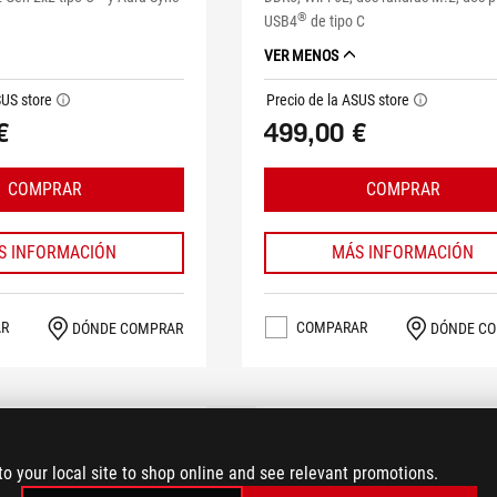
®
USB4
de tipo C
VER MENOS
SUS store
Precio de la ASUS store
tooltip
tooltip
€
499,00 €
COMPRAR
COMPRAR
S INFORMACIÓN
MÁS INFORMACIÓN
AR
COMPARAR
DÓNDE COMPRAR
DÓNDE C
to your local site to shop online and see relevant promotions.