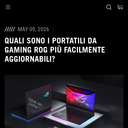
Accessibility links
Skip to content
Accessibility Help
Skip to Menu
Piè di pagina di ASUS
MAY 09, 2026
QUALI SONO I PORTATILI DA
GAMING ROG PIÙ FACILMENTE
AGGIORNABILI?