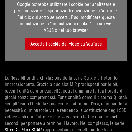
Google potrebbe utilizzare i cookie per analizzare e
personalizzare l'esperienza di navigazione di YouTube.
Fai clic qui sotto se accetti. Puoi modificare questa
impostazione in "Impostazioni cookie" sui siti web
ASUS o nel tuo browser.
Accetta i cookie dei video su YouTube
La flessibilità di archiviazione della serie Strix è altrettanto
impressionante. Grazie a due slot M.2 predisposti per le più
recenti unità ad alta capacità, potrai ampliare la tua libreria di
giochi senza compromessi. Funzionalità come il sistema Q-latch
semplificano l'installazione come mai prima d'ora, eliminando la
necessità di minuscole viti e rendendo la sostituzione degli SSD
veloce e sicura. Tutto ciò che serve sono le tue mani e pochi
secondi per portare a termine il lavoro. Nel complesso, le serie
Strix G
e
Strix SCAR
rappresentano i modelli più facili da