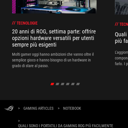
TECNOLOGIE
TECN
20 anni di ROG, settima parte: offrire
Quali
opzioni hardware versatili per utenti
più f
sempre più esigenti
L'aggiorn
Molti gamer oggi hanno ambizioni che vanno oltre il
componen
semplice gioco e hanno bisogno di un hardware in
farlo. I
grado di stare al passo.
>
GAMING ARTICLES
>
NOTEBOOK
>
QUALI SONO I PORTATILI DA GAMING ROG PIÙ FACILMENTE