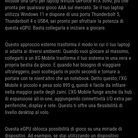
Include una GPU per laptop NVIDIA GeForce RTX 5090, più che
pronta per qualsiasi gioco AAA sul mercato. Se il tuo laptop
utilizza Windows 11 e dispone di una porta Thunderbolt 5,
Thunderbolt 4 o USB4, sei pronto per sfruttare la potenza di
questa eGPU. Basta collegarla e iniziare a giocare.
Questo approccio esterno trasforma il modo in cui il tuo laptop
si adatta ai diversi ambienti. Quando vuoi giocare al massimo,
collegarti a un XG Mobile trasforma il tuo sistema in una vera e
propria bestia da gioco. E quando hai bisogno di viaggiare
ultraleggero, puoi scollegarlo in pochi secondi e tornare a
portare con te nient'altro che un notebook. Detto questo, l'XG
Mobile è piccolo e pesa solo 895 g, quindi è facile da infilare
nella maggior parte degli zaini. L'XG Mobile funge anche da hub
di espansione all-in-one, aggiungendo connettività I/O extra per
periferiche, display e rete. Questo ti offre una flessibilità di
livello desktop al volo.
Questa eGPU sblocca possibilità di gioco su una miriade di
dispositivi. Ad esempio, se stai utilizzando un dispositivo