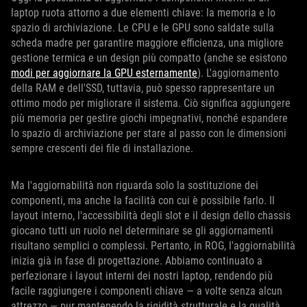
laptop ruota attorno a due elementi chiave: la memoria e lo
spazio di archiviazione. Le CPU e le GPU sono saldate sulla
scheda madre per garantire maggiore efficienza, una migliore
gestione termica e un design più compatto (anche se esistono
modi per aggiornare la GPU esternamente
). L'aggiornamento
della RAM e dell'SSD, tuttavia, può spesso rappresentare un
ottimo modo per migliorare il sistema. Ciò significa aggiungere
più memoria per gestire giochi impegnativi, nonché espandere
lo spazio di archiviazione per stare al passo con le dimensioni
sempre crescenti dei file di installazione.
Ma l'aggiornabilità non riguarda solo la sostituzione dei
componenti, ma anche la facilità con cui è possibile farlo. Il
layout interno, l'accessibilità degli slot e il design dello chassis
giocano tutti un ruolo nel determinare se gli aggiornamenti
risultano semplici o complessi. Pertanto, in ROG, l'aggiornabilità
inizia già in fase di progettazione. Abbiamo continuato a
perfezionare i layout interni dei nostri laptop, rendendo più
facile raggiungere i componenti chiave — a volte senza alcun
attrezzo — pur mantenendo la rigidità strutturale e la qualità