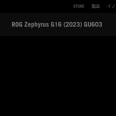
STORE
製品
イノ
Accessibility links
Skip to content
Accessibility Help
Skip to Menu
ASUS Footer
ROG Zephyrus G16 (2023) GU603