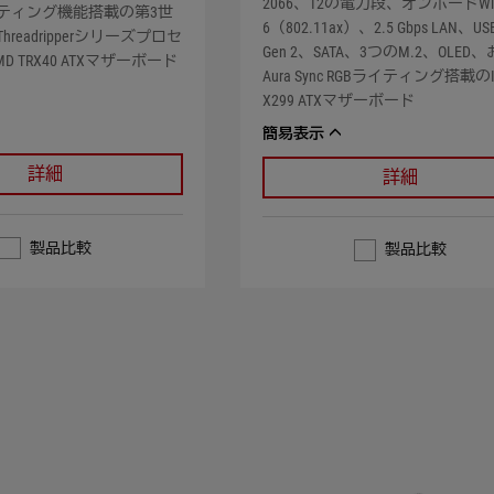
2066、12の電力段、オンボードWi-
Bライティング機能搭載の第3世
6（802.11ax）、2.5 Gbps LAN、USB
 Threadripperシリーズプロセ
Gen 2、SATA、3つのM.2、OLED
 TRX40 ATXマザーボード
Aura Sync RGBライティング搭載のIn
X299 ATXマザーボード
簡易表示
詳細
詳細
製品比較
製品比較