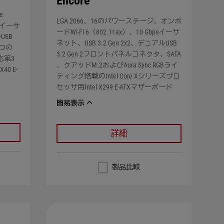
Encore
e
LGA 2066、16のパワーステージ、オンボ
bpsイーサ
ードWi-Fi 6（802.11ax）、10 Gbpsイーサ
USB
ネット、USB 3.2 Gen 2x2、デュアルUSB
5つの
3.2 Gen 2フロントパネルコネクタ、SATA
対応第3
、クアッドM.2およびAura Sync RGBライ
X40 E-
ティング搭載のIntel Core Xシリーズプロ
セッサ用Intel X299 E-ATXマザーボード
簡易表示
詳細
製品比較