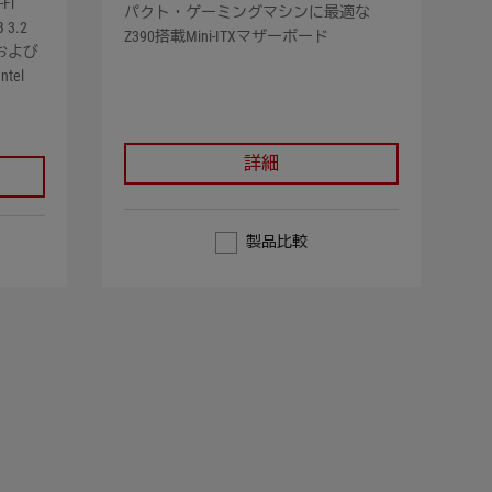
Fi
パクト・ゲーミングマシンに最適な
 3.2
Z390搭載Mini-ITXマザーボード
、および
tel
詳細
製品比較