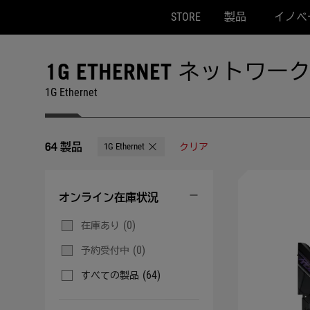
STORE
製品
イノベ
Accessibility links
Skip to content
Accessibility Help
Skip to Menu
ASUS Footer
1G ETHERNET ネットワ
1G Ethernet
64 製品
1G Ethernet
クリア
Remove 1G Ethernet
オンライン在庫状況
(0)
在庫あり
(0)
予約受付中
(64)
すべての製品