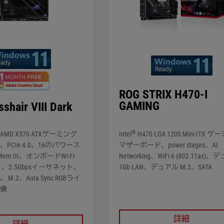
ROG STRIX H470-I
GAMING
shair VIII Dark
®
Intel
H470 LGA 1200 Mini-ITX 
TXAMD X570 ATXゲーミング
マザーボード、power stages、AI
PCIe 4.0、16のパワース
Networking、WiFi 6 (802.11ax)
em III、オンボードWi-Fi
1Gb LAN、デュアル M.2、SATA
ax）、2.5Gbpsイーサネット、
TA、M.2、Aura Sync RGBライ
備
詳細
詳細