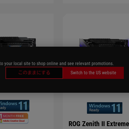
to your local site to shop online and see relevant promotions.
このままにする
Switch to the US website
ROG Zenith II Extrem