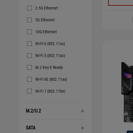
ト
ワ
2.5G Ethernet
ー
ク
5G Ethernet
10G Ethernet
Wi-Fi 6 (802.11ax)
Wi-Fi 5 (802.11ac)
M.2 Key E Ready
Wi-Fi 6E (802.11ax)
Wi-Fi 7 (802.11be)
M.2/U.2
SATA