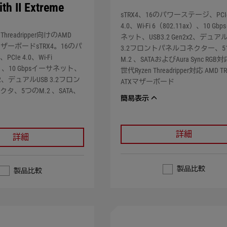
th II Extreme
sTRX4、16のパワーステージ、PCI
4.0、Wi-Fi 6（802.11ax）、10 G
Threadripper向けのAMD
ネット、USB3.2 Gen2x2、デュアル
TXマザーボードsTRX4。16のパ
3.2フロントパネルコネクター、
Ie 4.0、Wi-Fi
M.2 、SATAおよびAura Sync RGB
ax）、10 Gbpsイーサネット、
世代Ryzen Threadripper対応 AMD TR
n2x2、デュアルUSB 3.2フロン
ATXマザーボード
タ、5つのM.2 、SATA、
簡易表示
詳細
詳細
製品比較
製品比較