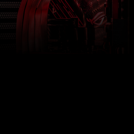
EK
的
III
Power
水
Stage
冷
MOSFET
散
元
熱
件，
系
滿
統，
足
以
三
及
代
鏡
Ryzen
面
最
面
高
板
16
與
核
獨
心
特
的
的
效
OLED
能，
顯
以
示
及