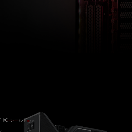
I/O シールド
ン