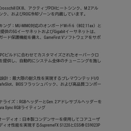
sschill EK III、アクティブPCHヒートシンク、M.2アル
ンク、およびROG冷却ゾーンを内蔵しています。
：MU-MIMO対応のオンボードWi-Fi 6（802.11ax）と
Intel提供の5GイーサネットおよびGigabitイーサネットは、
Nガード保護機能を備え、GameFirst Vソフトウェアをサポ
ization: PCビルドに合わせてカスタマイズされたオーバークロ
を提供し、自動的にシステム全体のチューニングを施し
な設計：最大限の耐久性を実現するプレマウンテッドI/O
SafeSlot、BIOSフラッシュバック、および高品質コンポー
ライズ：RGBヘッダーとGen. 2アドレサブルヘッダーを
ra Sync RGBライティング
Gオーディオ：日本製コンデンサーを使用してコアユーザ
性能を実現するSupremeFX S1220とESS® ES9023P