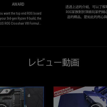
end
AWARD
ROG
透過上述的介紹，可以了解
board
ROG家族對於頂級玩家們細
you want the top end ROG board
for
造的精品，是如此的用心
 your 3rd-gen Ryzen 9 build, the
your
新！以ROG Crosshair VIII For
US ROG Crosshair VIII Formula
3rd-
這張主機板為例，就能看到
 your boy and it offers a great
gen
與眾不同的設計，包括差動
oundation for a top end AMD
Ryzen
電路、全板的鋼鐵護甲，搭
build.
9
特的I/O盾甲，並內建CrossChi
build,
EK III水冷散熱系統，以及鏡
the
板與獨特的OLED顯示幕，
ASUS
張主機板擁有低調時尚的品
レビュー動画
ROG
卻不失應有的高效能姿態，
Crosshair
是華碩將其創新技術與黑科
VIII
結合，發揮得更淋漓盡致
Formula
is
your
boy
and
it
offers