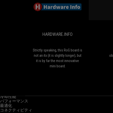
HARDWARE.INFO
Strictly
speaking,
this
RoG
HARDWARE.INFO
board
is
not
an
Strictly speaking, this RoG board is
itx
not an itx (it is slightly longer), but
ob
(it
it is by far the most innovative
is
mini board.
slightly
longer),
but
it
概要
製品スペックの概要
is
冷却性能
by
パフォーマンス
far
最適化
the
コネクティビティ