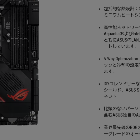
包括的な熱設計：Cro
ミニウムヒートシ
高性能ネットワーキング
Aquantiaおよび
ともにASUSのLA
ートしています。
5-Way Optim
ックと冷却の設定
ます。
DIYフレンドリー
シールド、ASUS 
ネント
比類のないパーソナ
含むASUS独自のAu
業界最先端のRO
ーグレードのオーディオ