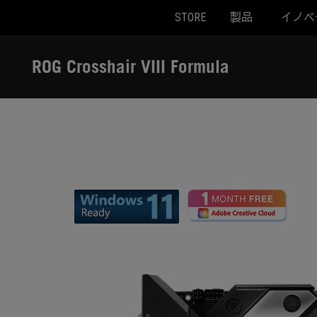
STORE
製品
イノベ
Accessibility links
Skip to content
Accessibility Help
Skip to Menu
ASUS Footer
ROG Crosshair VIII Formula