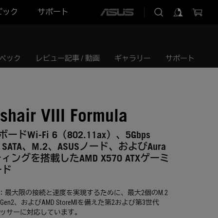
ピック
サポート
ASUS
home
logo
ペック
レビュー記事 / 動画
ギャラリー
サポート
shair VIII Formula
ボードWi-Fi 6（802.11ax）、5Gbps
2、SATA、M.2、ASUSノード、およびAura
イティングを搭載したAMD X570 ATXゲーミ
ード
ット：最大限の接続と速度を実現するために、最大2個のM.2
2 Gen2、およびAMD StoreMIを備えた第2および第3世代
プロセッサーに対応しています。