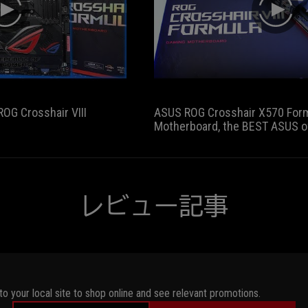
a
play
play
great
foundation
for
a
top
end
ROG Crosshair VIII
ASUS ROG Crosshair X570 For
AMD
Motherboard, the BEST ASUS o
build.
レビュー記事
to your local site to shop online and see relevant promotions.