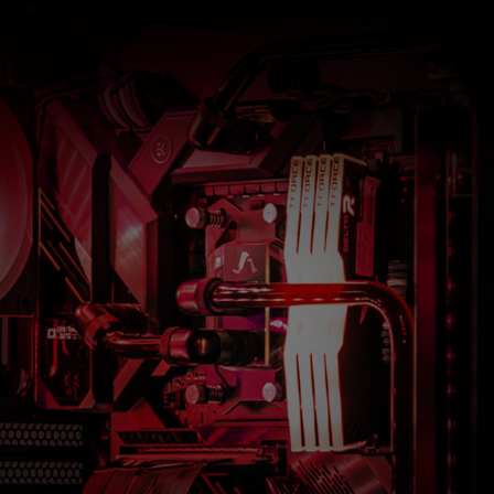
測
Crosshair
電
VIII
路、
Formula
全
採
板
用
的
8
鋼
層
鐵
PCB
護
板、
甲，
14+
搭
2
配
相
獨
Team
特
架
的
構
I/O
供
盾
電
甲，
設
並
計
內
與
建
整
CrossChill
合