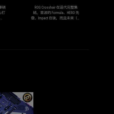
介
完
紹，
整
華碩
ROG Crosshair 在這代完整集
可
集
心打
結，首波的 Formula、HERO 先
A be
以
結，
與創
發、Impact 在後，而且未來（可
moth
了
首
mula
能）還有 Extreme 的版本，對於
n
解
波
許多
喜愛 ROG 的玩家來說，這代
華
的
感測
AM4 板子的選擇可多了，至於
碩
Formula、
配獨
會不會有 Apex 超頻專板就不得
ROG
HERO
ll
而知。 ROG Crosshair VIII Formula
家
先
面面
採用 8 層 PCB 板、14+ 2 相 Team
族
發、
讓整
架構供電設計與整合的 Power
對
Impact
味，
Stage MOSFET 元件，滿足三代
於
在
可說
Ryzen 最高 16 核心的效能，以
頂
後，
技的
及 PCIe 4.0 所要求的高頻寬與訊
級
而
。
號強度。 這代 Formula 給予相當
玩
且
強悍的規格，CPU 通道雙卡 PCIe
家
未
4.0 x8, x8，相當於雙卡 PCIe 3.0
們
來
x16 的頻寬，擴充更是便利，而
細
（可
且 PCH 提供的也是 PCIe 4.0 插
心
能）
槽，整個平台通道大升級；另外
打
還
網路則給足 5GbE LAN、Intel Wi-Fi
造
有