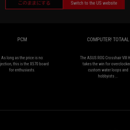
このままにする
Switch to the US website
PCM
As
long
as
the
PCM
COMPUTER! TOTAAL
price
is
no
objection,
As long as the price is no
The ASUS ROG Crosshair VIII 
this
jection, this is the X570 board
takes the win for overclocke
is
for enthusiasts.
custom water loops and
the
hobbyists ...
X570
board
for
enthusiasts.