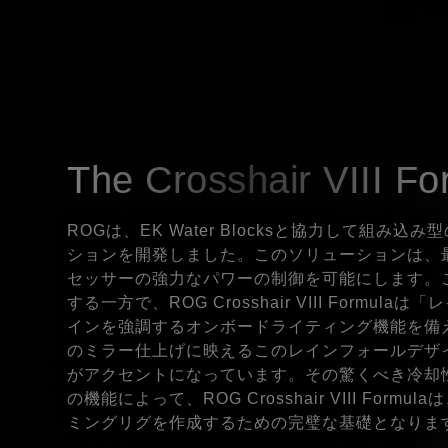
most
innovative
mini
board.
The Crosshair VIII Fo
ROGは、EK Water Blocksと協力して組み込
ションを開発しました。このソリューションは、最新
セッサーの強力なパワーの制御を可能にします。
する一方で、ROG Crosshair VIII Formul
インを強調するオンボードライティング機能を備
のミラー仕上げに映えるこのレインフォールデザ
がアクセントになっています。その驚くべき冷却
の機能によって、ROG Crosshair VIII Form
ミングリグを作成するための完璧な基礎となりま