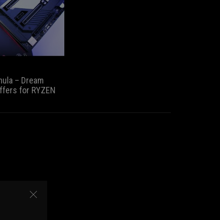
6 無線網路，內網有線、無線的
的
Extreme
傳輸效能都大升級。 若玩家想
精
的
要 DIY 高階水冷 PC 的玩家，
品，
版
Formula 自備水冷 VRM 散熱器，
是
本，
肯定能帶來更好的散熱效能，在
如
對
搭配簡易的 PBO+2
此
於
的
喜
mula – Dream
用
愛
ffers for RYZEN
心
ROG
與
的
創
玩
新！
家
以
來
ROG
說，
Crosshair
這
VIII
代
Formula
AM4
這
板
張
子
主
的
機
選