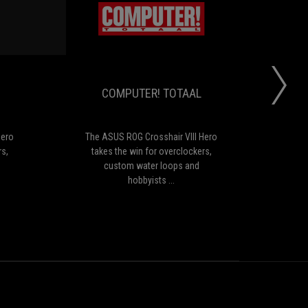
板
擇
為
可
COMPUTER!
COMPUTER!
The
The
例，
多
TOTAAL
TOTAAL
ASUS
ASUS
就
了，
ROG
ROG
能
至
Crosshair
Crosshair
看
於
COMPUTER! TOTAAL
VIII
VIII
到
會
Hero
Hero
許
不
takes
takes
多
會
the
the
與
有
Hero
The ASUS ROG Crosshair VIII Hero
Th
win
win
眾
Apex
rs,
takes the win for overclockers,
o
for
for
不
超
custom water loops and
loo
overclockers,
overclockers,
同
頻
hobbyists ...
some
custom
custom
的
專
water
water
設
板
loops
loops
計，
就
and
and
包
不
hobbyists
hobbyists
括
得
...
...
差
而
動
知。
感
ROG