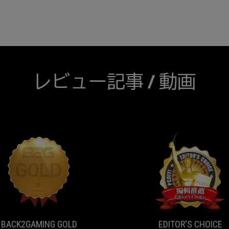
レビュー記事 / 動画
BACK2GAMING
If
GOLD
you
want
AWARD
the
top
BACK2GAMING GOLD
EDITOR'S CHOICE