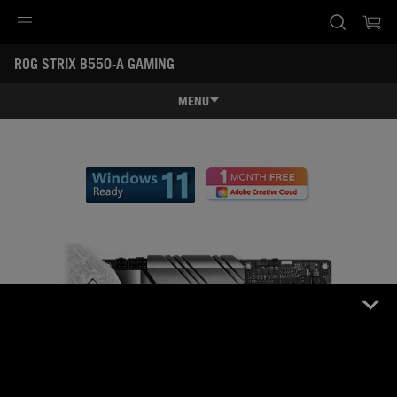
Accessibility links
ROG STRIX B550-A GAMING
Skip to content
Accessibility Help
Skip to Menu
ASUS Footer
MENU
特長
特長
スペック
レビュー記事 / 動画
ギャラリー
サポート