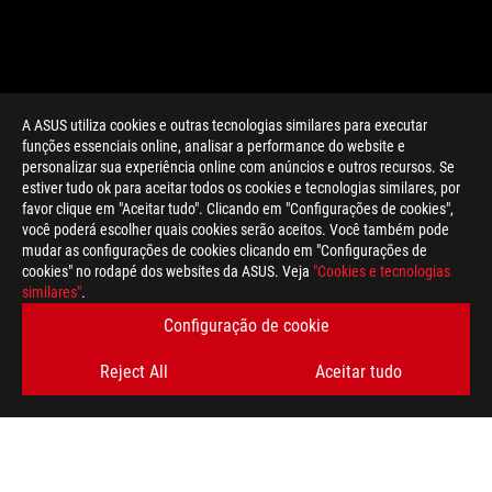
A ASUS utiliza cookies e outras tecnologias similares para executar
funções essenciais online, analisar a performance do website e
personalizar sua experiência online com anúncios e outros recursos. Se
estiver tudo ok para aceitar todos os cookies e tecnologias similares, por
>
GAMING ROG 20TH ANNIVERSARY
favor clique em "Aceitar tudo". Clicando em "Configurações de cookies",
você poderá escolher quais cookies serão aceitos. Você também pode
mudar as configurações de cookies clicando em "Configurações de
cookies" no rodapé dos websites da ASUS. Veja
"Cookies e tecnologias
OBTENHA AS ÚLTIMAS OFERTAS E MUITO MAIS
similares"
.
Configuração de cookie
REGISTA-TE
Reject All
Aceitar tudo
SOBRE A ROG
NEWSROOM