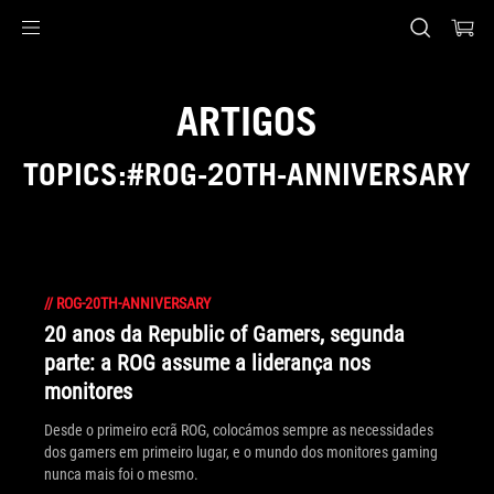
Accessibility links
Skip to content
Accessibility Help
Skip to Menu
Rodapé ASUS
ARTIGOS
TOPICS:#ROG-20TH-ANNIVERSARY
//
ROG-20TH-ANNIVERSARY
20 anos da Republic of Gamers, segunda
parte: a ROG assume a liderança nos
monitores
Desde o primeiro ecrã ROG, colocámos sempre as necessidades
dos gamers em primeiro lugar, e o mundo dos monitores gaming
nunca mais foi o mesmo.