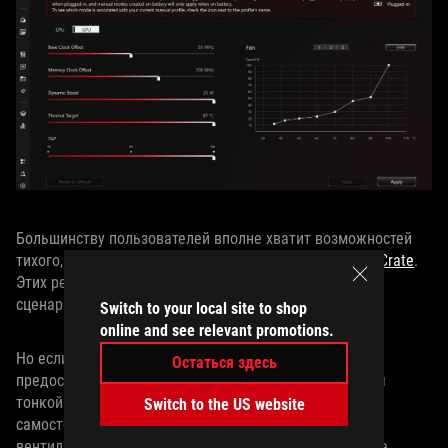
Большинству пользователей вполне хватит возможностей
тихого, производительного и турборежима в
Armoury Crate
.
Этих режимов достаточно практически для любых
сценариев.
Switch to your local site to shop
online and see relevant promotions.
Но если вам хочется поэкспериментировать, то мы
Остаться здесь
предоставили вам все необходимые инструменты для
тонкой настройки. Ручная настройка позволяет
Switch to the US website
самостоятельно задавать кривые скорости вращения
вентиляторов, регулировать частоты ЦП и ГП, а также