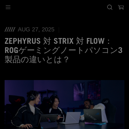
Accessibility links
Skip to content
Accessibility Help
Skip to Menu
ASUS Footer
AUG 27, 2025
ZEPHYRUS 対 STRIX 対 FLOW：
ROGゲーミングノートパソコン3
製品の違いとは？