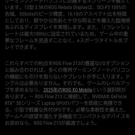
ゲーミングノートパソコンに匹敵するスクリーンを備えて
います。13型 2.5KのROG Nebula Displayは、DCI-P3 100%の
色域、500nitsのピーク輝度、16:10のアスペクト比を特徴
としており、鮮やかな色彩と十分な明るさ​​を備えた臨場感
あふれるディスプレイを実現します。また、リフレッシュ
レートは最大180Hzに設定されているため、ゲーム中の重
要なフレームを見逃すことなく、eスポーツタイトルをプ
レイできます。
これらすべての利点をROG Flow Z13の豊富なI/Oオプション
と組み合わせれば、多くの専用ゲーミングノートパソコン
の機能にも引けを取らないタブレットが手に入ります。ド
ングルは必要ありません。それでも、ゲームのレベルアッ
プを求めるなら、
2025年のROG XG Mobile
という選択肢が
あります。ー ROG Flow Z13 に接続して、NVIDIA® GeForce
RTX™ 50シリーズ Laptop GPUのパワーを即座に発揮でき
る、小型で軽量な外付GPUです。必要な柔軟性を備えた、
ゲームへの欲望を満たす多機能でコンパクトなデバイスを
お求めなら、ROG Flow Z13が最適でしょう。