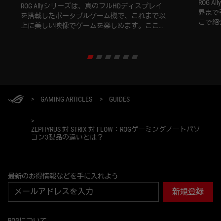
ROG 
ROG Allyシリーズは、真のフルHDディスプレイ
界まで
を搭載したポータブルゲーム機で、これまで以
こで紹
上に美しい映像でゲームを楽しめます。ここで
はパフォーマンを最大限にする方法を紹介しま
す。
>
GAMING ARTICLES
>
GUIDES
>
ZEPHYRUS 対 STRIX 対 FLOW：ROGゲーミングノートパソ
コン3製品の違いとは？
最新のお得情報などを手に入れよう
新規登録
ROGについて