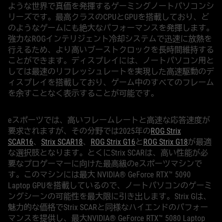
ような世界で真価を発揮するゲーミングノートパソコンシ
リーズです。最高クラスのCPUとGPUを搭載しており、ど
のようなゲームにも絶大なパフォーマンスを発揮します。
強力なROGインテリジェント冷却システムで迅速に放熱を
行えるため、より高いブーストクロックを長時間維持する
ことができます。ディスプレイには、ノートパソコン用と
しては最速のリフレッシュレートを実現した高速駆動のデ
ィスプレイを搭載しており、ゲーム中のすべてのフレーム
を余すことなく表示することが可能です。
eスポーツでは、高いフレームレートと高速な応答速度が
要求されますが、その分野では2025年の
ROG Strix
SCAR16
、
Strix SCAR18
、
ROG Strix G16
と
ROG Strix G18
が最適
な選択肢となります。とくにStrix SCARは、高い性能が必
要なプロゲーマーに向けた最高級のeスポーツマシンで
す。このマシンには最大 NVIDIA® GeForce RTX™ 5090
Laptop GPUを搭載しているので、ノートパソコンのゲーミ
ングシーンの可能性を最大限に引き出します。Strix Gは、
魅力的な価格でStrix SCARと同様なハイエンドのパフォー
マンスを提供し、最大NVIDIA® GeForce RTX™ 5080 Laptop