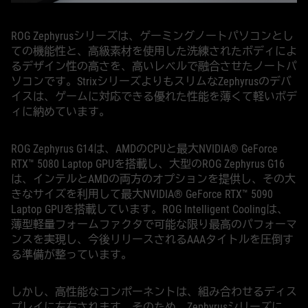
ROG Zephyrusシリーズは、ゲーミングノートパソコンとし
ての機能性と、高級素材を使用した洗練されたボディによ
るデザイン性の高さを、高いレベルで融合させたノートパ
ソコンです。StrixシリーズよりもスリムなZephyrusのデバ
イスは、ゲームに対応できる優れた性能を薄くて軽いボデ
ィに納めています。
ROG Zephyrus G14は、AMDのCPUと最大NVIDIA® GeForce
RTX™ 5080 Laptop GPUを搭載し、大型のROG Zephyrus G16
は、インテルとAMDの両方のオプションを提供し、その大
きなサイズを利用して最大NVIDIA® GeForce RTX™ 5090
Laptop GPUを搭載しています。ROG Intelligent Coolingは、
薄型軽量フォームファクタで可能な限り最高のパフォーマ
ンスを実現し、今後リリースされるAAAタイトルを圧倒す
る準備が整っています。
しかし、高性能なコンポーネントは、組み合わせるディス
プレイに左右されます。そのため、Zephyrusシリーズに