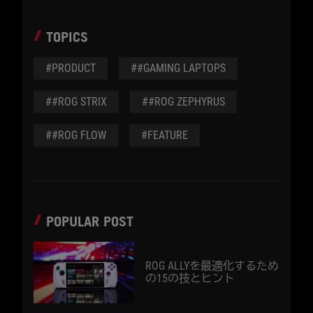
TOPICS
#PRODUCT
##GAMING LAPTOPS
##ROG STRIX
##ROG ZEPHYRUS
##ROG FLOW
#FEATURE
POPULAR POST
ROG ALLYを最適化するため
の15の技とヒント