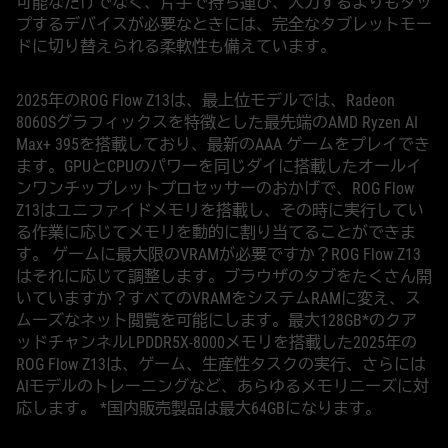
可能なだけでなく、片手で持ち運び、入力するよりもタッ
プするデバイスが必要なときには、完全なタブレットモー
ドに切り替えられる柔軟性も備えています。
2025年のROG Flow Z13は、最上位モデルでは、Radeon
8060Sグラフィックスを特徴とした最先端のAMD Ryzen AI
Max+ 395を搭載しており、最新のAAA ゲームをプレイでき
ます。GPUとCPUのパワーを同じダイに搭載したオールイ
ンワンチップレットプロセッサーのおかげで、ROG Flow
Z13はユニファイドメモリを搭載し、その時に実行してい
る作業に応じてメモリを動的に割り当てることができま
す。 ゲームに最大限のVRAMが必要ですか？ROG Flow Z13
はそれに応じて調整します。ブラウザのタブをたくさん開
いていますか？すべてのVRAMをシステムRAMに変え、ス
ムーズなネット閲覧を可能にします。最大128GB*のクア
ッドチャンネルLPDDR5X-8000メモリを搭載した2025年の
ROG Flow Z13は、ゲーム、生産性タスクの実行、さらには
AIモデルのトレーニングなど、あらゆるメモリニーズに対
応します。 *国内販売製品は最大64GBになります。