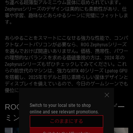
ち運べる超薄型アルミニウム筐体に収められています。
Zephyrusシリーズのデザインは美的にも柔軟性があり、仕
事や学習、趣味などあらゆるシーンに完璧にフィットしま
す。
あらゆることをスマートにこなせる強力な性能で、コンパ
クトなノートパソコンが必要なら、ROG Zephyrusシリーズ
を選んでおけば間違いありません。価格、携帯性、パワー
の理想的なバランスを求める価値重視の方は、2024 年の
Zephyrusシリーズもぜひチェックしてみてください。これ
らの前世代のマシンは、強力なRTX 40シリーズ Lpatop GPU
を搭載し、2025年モデルと同じ素晴らしい筐体デザインと
ディスプレイを備えているので、今日のゲームシーンでも
優位に立てるパフォーマンスを発揮するでしょう。
Switch to your local site to shop
ROG FLOW：持ち運べる万能ゲー
online and see relevant promotions.
ミングノートパソコン
このままにする