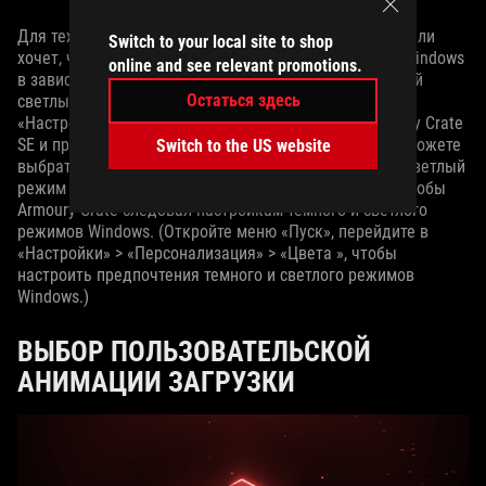
Для тех, кто предпочитает более яркий интерфейс – или
Switch to your local site to shop
хочет, чтобы тема Armoury Crate менялась вместе с Windows
online and see relevant promotions.
в зависимости от времени суток – мы добавили новый
Остаться здесь
светлый режим в Armoury Crate SE. Перейдите в
«Настройки» > «Общие» > «Персонализация» в Armoury Crate
SE и прокрутите вниз до пункта «Выбрать тему». Вы можете
Switch to the US website
выбрать темный режим по умолчанию, более яркий светлый
режим или «Синхронизировать с системной темой», чтобы
Armoury Crate следовал настройкам темного и светлого
режимов Windows. (Откройте меню «Пуск», перейдите в
«Настройки» > «Персонализация» > «Цвета », чтобы
настроить предпочтения темного и светлого режимов
Windows.)
ВЫБОР ПОЛЬЗОВАТЕЛЬСКОЙ
АНИМАЦИИ ЗАГРУЗКИ