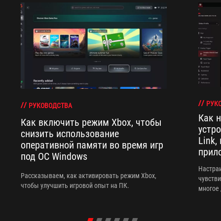
РУК
РУКОВОДСТВА
Как 
Как включить режим Xbox, чтобы
устр
снизить использование
Link,
оперативной памяти во время игр
прил
под ОС Windows
Настраи
Рассказываем, как активировать режим Xbox,
чувстви
чтобы улучшить игровой опыт на ПК.
многое 
програ