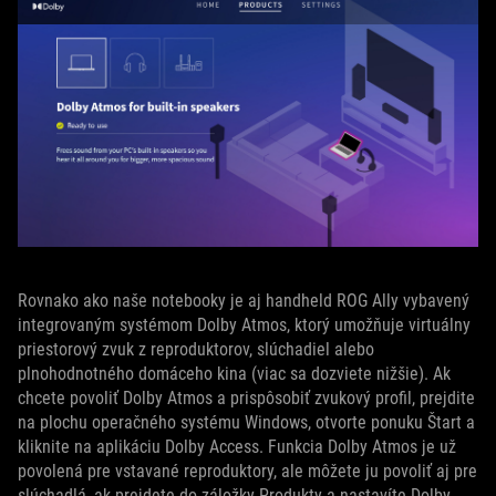
Rovnako ako naše notebooky je aj handheld ROG Ally vybavený
integrovaným systémom Dolby Atmos, ktorý umožňuje virtuálny
priestorový zvuk z reproduktorov, slúchadiel alebo
plnohodnotného domáceho kina (viac sa dozviete nižšie). Ak
chcete povoliť Dolby Atmos a prispôsobiť zvukový profil, prejdite
na plochu operačného systému Windows, otvorte ponuku Štart a
kliknite na aplikáciu Dolby Access. Funkcia Dolby Atmos je už
povolená pre vstavané reproduktory, ale môžete ju povoliť aj pre
slúchadlá, ak prejdete do záložky Produkty a nastavíte Dolby