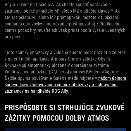
Ally a kliknúť na tlačidlo A. Ak chcete spustiť nahrávanie
záznamu, podržte tlačidlo M1 alebo M2 a stlačte kláves Y. Ak
ste si tlačidla M1 alebo M2 premapovali, môžete k funkciám
snímania obrazovky a nahrávanie pristupovať aj z Riadiaceho
centra počas hry, musíte ich však pridať podľa vyššie uvedených
pokynov.
Tieto snímky obrazovky a videa si budete môcť pozrieť a zdieľať
v galérii médií aplikácie Armoury Crate v záložke Obsah.
Rovnako sú automaticky uložené v operačnom systéme
Windows pod položkou (C:\Users\[youruser]\Videos\Capture).
Ďalšie tipy na používanie Galéria médií nájdete v
našom úplnom
sprievodcovi zhotovovaním snímok obrazovky a nahrávaním
záznamov na handhelde ROG Ally
.
PRISPÔSOBTE SI STRHUJÚCE ZVUKOVÉ
ZÁŽITKY POMOCOU DOLBY ATMOS