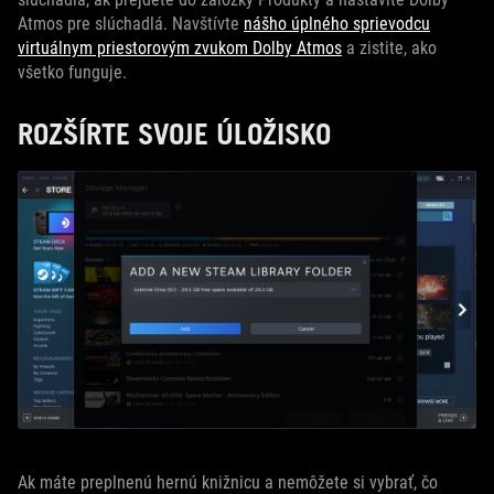
Atmos pre slúchadlá. Navštívte
nášho úplného sprievodcu
virtuálnym priestorovým zvukom Dolby Atmos
a zistite, ako
všetko funguje.
ROZŠÍRTE SVOJE ÚLOŽISKO
Ak máte preplnenú hernú knižnicu a nemôžete si vybrať, čo