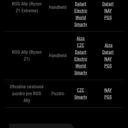
ROG Ally (Ryzen
Datart
Datart
Handheld
Z1 Extreme)
Electro
NAY
World
PGS
Smarty
Alza
CZC
Alza
ROG Ally (Ryzen
Datart
Datart
Handheld
Z1)
Electro
NAY
World
PGS
Smarty
Oficiálne cestovné
CZC
NAY
puzdro pre ROG
Puzdro
Smarty
PGS
Ally