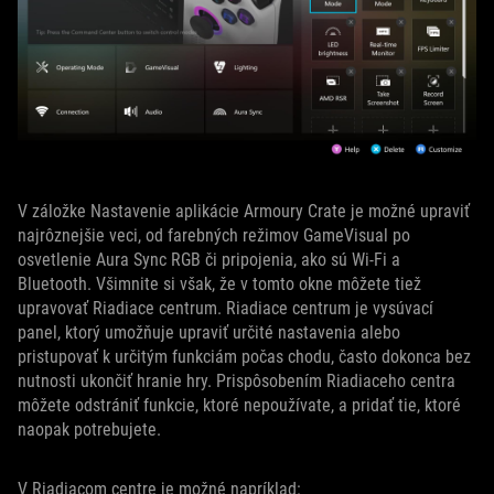
V záložke Nastavenie aplikácie Armoury Crate je možné upraviť
najrôznejšie veci, od farebných režimov GameVisual po
osvetlenie Aura Sync RGB či pripojenia, ako sú Wi-Fi a
Bluetooth. Všimnite si však, že v tomto okne môžete tiež
upravovať Riadiace centrum. Riadiace centrum je vysúvací
panel, ktorý umožňuje upraviť určité nastavenia alebo
pristupovať k určitým funkciám počas chodu, často dokonca bez
nutnosti ukončiť hranie hry. Prispôsobením Riadiaceho centra
môžete odstrániť funkcie, ktoré nepoužívate, a pridať tie, ktoré
naopak potrebujete.
V Riadiacom centre je možné napríklad: