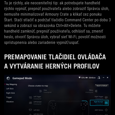
Tu je rýchly, ale neoceniteľný tip: ak potrebujete handheld
rýchlo vypnúť, prepnúť používateľa alebo zobraziť Správcu úloh,
nemusíte minimalizovať Armoury Crate a klikať cez ponuku
Štart. Stačí stlačiť a podržať tlačidlo Command Center po dobu 3
sekúnd a zobrazí sa obrazovka Ctrl+Alt+Delete. Tu môžete
handheld zamknúť, prepnúť používateľa, odhlásiť sa, zmeniť
heslo, otvoriť Správcu úloh, vybrať sieť Wi-Fi, povoliť možnosti
sprístupnenia alebo zariadenie vypnúť/uspať.
PREMAPOVANIE TLAČIDIEL OVLÁDAČA
A VYTVÁRANIE HERNÝCH PROFILOV