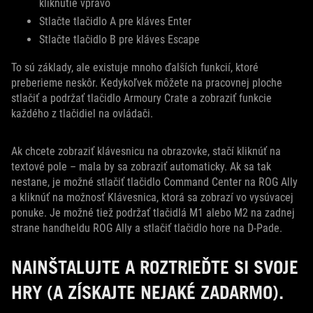
kliknutie vpravo
Stlačte tlačidlo A pre kláves Enter
Stlačte tlačidlo B pre kláves Escape
To sú základy, ale existuje mnoho ďalších funkcií, ktoré
preberieme neskôr. Kedykoľvek môžete na pracovnej ploche
stlačiť a podržať tlačidlo Armoury Crate a zobraziť funkcie
každého z tlačidiel na ovládači.
Ak chcete zobraziť klávesnicu na obrazovke, stačí kliknúť na
textové pole – mala by sa zobraziť automaticky. Ak sa tak
nestane, je možné stlačiť tlačidlo Command Center na ROG Ally
a kliknúť na možnosť Klávesnica, ktorá sa zobrazí vo vysúvacej
ponuke. Je možné tiež podržať tlačidlá M1 alebo M2 na zadnej
strane handheldu ROG Ally a stlačiť tlačidlo hore na D-Pade.
NAINŠTALUJTE A ROZTRIEĎTE SI SVOJE
HRY (A ZÍSKAJTE NEJAKÉ ZADARMO).