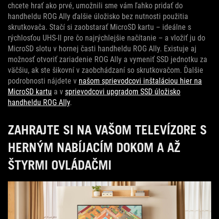
chcete hrať ako prvé, umožnili sme vám ľahko pridať do
handheldu ROG Ally ďalšie úložisko bez nutnosti použitia
skrutkovača. Stačí si zaobstarať MicroSD kartu – ideálne s
rýchlosťou UHS-II pre čo najrýchlejšie načítanie – a vložiť ju do
MicroSD slotu v hornej časti handheldu ROG Ally. Existuje aj
možnosť otvoriť zariadenie ROG Ally a vymeniť SSD jednotku za
väčšiu, ak ste šikovní v zaobchádzaní so skrutkovačom. Ďalšie
podrobnosti nájdete v
našom sprievodcovi inštaláciou hier na
MicroSD kartu
a v
sprievodcovi upgradom SSD úložisko
handheldu ROG Ally
.
ZAHRAJTE SI NA VAŠOM TELEVÍZORE S
HERNÝM NABÍJACÍM DOKOM A AŽ
ŠTYRMI OVLÁDAČMI