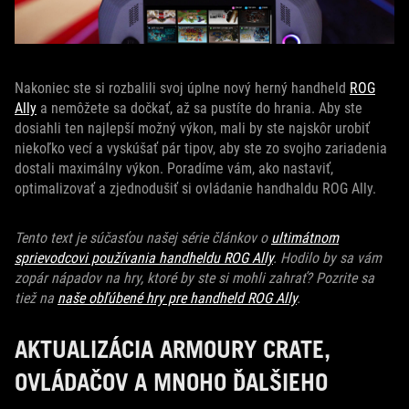
Nakoniec ste si rozbalili svoj úplne nový herný handheld
ROG
Ally
a nemôžete sa dočkať, až sa pustíte do hrania. Aby ste
dosiahli ten najlepší možný výkon, mali by ste najskôr urobiť
niekoľko vecí a vyskúšať pár tipov, aby ste zo svojho zariadenia
dostali maximálny výkon. Poradíme vám, ako nastaviť,
optimalizovať a zjednodušiť si ovládanie handhaldu ROG Ally.
Tento text je súčasťou našej série článkov o
ultimátnom
sprievodcovi používania handheldu ROG Ally
. Hodilo by sa vám
zopár nápadov na hry, ktoré by ste si mohli zahrať? Pozrite sa
tiež na
naše obľúbené hry pre handheld ROG Ally
.
AKTUALIZÁCIA ARMOURY CRATE,
OVLÁDAČOV A MNOHO ĎALŠIEHO