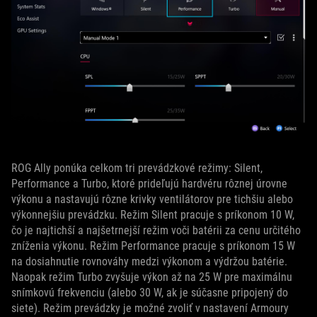
ROG Ally ponúka celkom tri prevádzkové režimy: Silent,
Performance a Turbo, ktoré prideľujú hardvéru rôznej úrovne
výkonu a nastavujú rôzne krivky ventilátorov pre tichšiu alebo
výkonnejšiu prevádzku. Režim Silent pracuje s príkonom 10 W,
čo je najtichší a najšetrnejší režim voči batérii za cenu určitého
zníženia výkonu. Režim Performance pracuje s príkonom 15 W
na dosiahnutie rovnováhy medzi výkonom a výdržou batérie.
Naopak režim Turbo zvyšuje výkon až na 25 W pre maximálnu
snímkovú frekvenciu (alebo 30 W, ak je súčasne pripojený do
siete). Režim prevádzky je možné zvoliť v nastavení Armoury