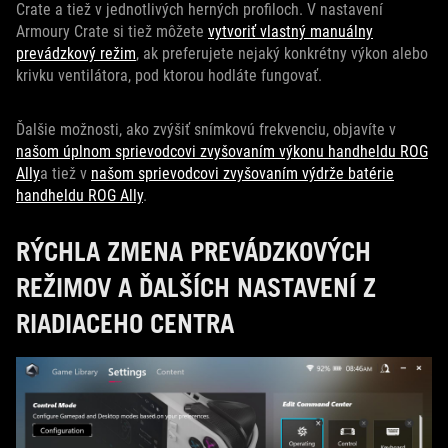
Crate a tiež v jednotlivých herných profiloch. V nastavení
Armoury Crate si tiež môžete
vytvoriť vlastný manuálny
prevádzkový režim
, ak preferujete nejaký konkrétny výkon alebo
krivku ventilátora, pod ktorou hodláte fungovať.
Ďalšie možnosti, ako zvýšiť snímkovú frekvenciu, objavíte v
našom úplnom sprievodcovi zvyšovaním výkonu handheldu ROG
Ally
a tiež v
našom sprievodcovi zvyšovaním výdrže batérie
handheldu ROG Ally
.
RÝCHLA ZMENA PREVÁDZKOVÝCH
REŽIMOV A ĎALŠÍCH NASTAVENÍ Z
RIADIACEHO CENTRA