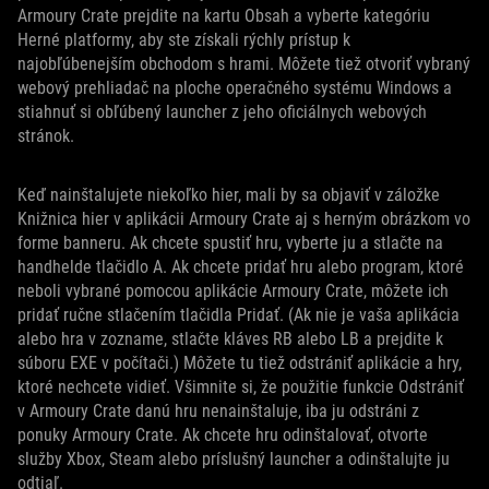
Armoury Crate prejdite na kartu Obsah a vyberte kategóriu
Herné platformy, aby ste získali rýchly prístup k
najobľúbenejším obchodom s hrami. Môžete tiež otvoriť vybraný
webový prehliadač na ploche operačného systému Windows a
stiahnuť si obľúbený launcher z jeho oficiálnych webových
stránok.
Keď nainštalujete niekoľko hier, mali by sa objaviť v záložke
Knižnica hier v aplikácii Armoury Crate aj s herným obrázkom vo
forme banneru. Ak chcete spustiť hru, vyberte ju a stlačte na
handhelde tlačidlo A. Ak chcete pridať hru alebo program, ktoré
neboli vybrané pomocou aplikácie Armoury Crate, môžete ich
pridať ručne stlačením tlačidla Pridať. (Ak nie je vaša aplikácia
alebo hra v zozname, stlačte kláves RB alebo LB a prejdite k
súboru EXE v počítači.) Môžete tu tiež odstrániť aplikácie a hry,
ktoré nechcete vidieť. Všimnite si, že použitie funkcie Odstrániť
v Armoury Crate danú hru nenainštaluje, iba ju odstráni z
ponuky Armoury Crate. Ak chcete hru odinštalovať, otvorte
služby Xbox, Steam alebo príslušný launcher a odinštalujte ju
odtiaľ.