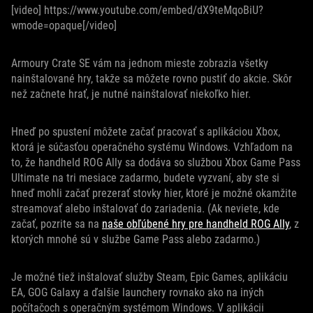
[video] https://www.youtube.com/embed/dX9teMqoBiU?
wmode=opaque[/video]
Armoury Crate SE vám na jednom mieste zobrazia všetky
nainštalované hry, takže sa môžete rovno pustiť do akcie. Skôr
než začnete hrať, je nutné nainštalovať niekoľko hier.
Hneď po spustení môžete začať pracovať s aplikáciou Xbox,
ktorá je súčasťou operačného systému Windows. Vzhľadom na
to, že handheld ROG Ally sa dodáva so službou Xbox Game Pass
Ultimate na tri mesiace zadarmo, budete vyzvaní, aby ste si
hneď mohli začať prezerať stovky hier, ktoré je možné okamžite
streamovať alebo inštalovať do zariadenia. (Ak neviete, kde
začať, pozrite sa na
naše obľúbené hry pre handheld ROG Ally
, z
ktorých mnohé sú v službe Game Pass alebo zadarmo.)
Je možné tiež inštalovať služby Steam, Epic Games, aplikáciu
EA, GOG Galaxy a ďalšie launchery rovnako ako na iných
počítačoch s operačným systémom Windows. V aplikácii