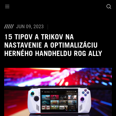
Accessibility links
Skip to content
Accessibility Help
Skip to Menu
ASUS Footer
JUN 09, 2023
15 TIPOV A TRIKOV NA
NASTAVENIE A OPTIMALIZÁCIU
HERNÉHO HANDHELDU ROG ALLY