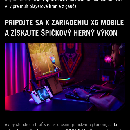
Ally pre multiplayerové hranie z gauča
.
PRIPOJTE SA K ZARIADENIU XG MOBILE
A ZÍSKAJTE ŠPIČKOVÝ HERNÝ VÝKON
Ak by ste chceli hrať s ešte väčším grafickým výkonom,
sada