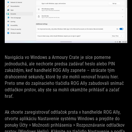
Navigácia vo Windows a Armoury Crate je síce pomerne
jednoduchá, ale nechcete predsa zadávať heslo alebo PIN
zakaždým, keď handheld ROG Ally zapnete – strácate tým
drahocenné sekundy, ktoré by ste mohli venovať hraniu hier.
Preto sme do zapínacieho tlačidla ROG Ally zabudovali snímač
odtlačkov prstov, aby ste sa mohli okamžite prihlásiť a začať
hrať.
Ak chcete zaregistrovať odtlačok prsta v handhelde ROG Ally,
otvorte aplikáciu Nastavenie systému Windows a prejdite do
ponuky Účty > Možnosti prihlásenia > Rozpoznávanie odtlačkov
prstov (Windows Hello). Kliknite na tlačidlo Nastavenie a podľa