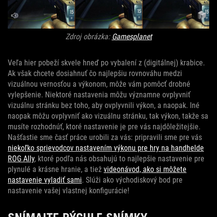
Zdroj obrázka:
Gamesplanet
Veľa hier pobeží skvele hneď po vybalení z (digitálnej) krabice.
Ak však chcete dosiahnuť čo najlepšiu rovnováhu medzi
vizuálnou vernosťou a výkonom, môže vám pomôcť drobné
vylepšenie. Niektoré nastavenia môžu významne ovplyvniť
vizuálnu stránku bez toho, aby ovplyvnili výkon, a naopak. Iné
naopak môžu ovplyvniť ako vizuálnu stránku, tak výkon, takže sa
musíte rozhodnúť, ktoré nastavenie je pre vás najdôležitejšie.
Našťastie sme časť práce urobili za vás: pripravili sme pre vás
niekoľko sprievodcov nastavením výkonu pre hry na handhelde
ROG Ally
, ktoré podľa nás obsahujú to najlepšie nastavenie pre
plynulé a krásne hranie, a tiež
videonávod, ako si môžete
nastavenie vyladiť sami
. Slúži ako východiskový bod pre
nastavenie vašej vlastnej konfigurácie!