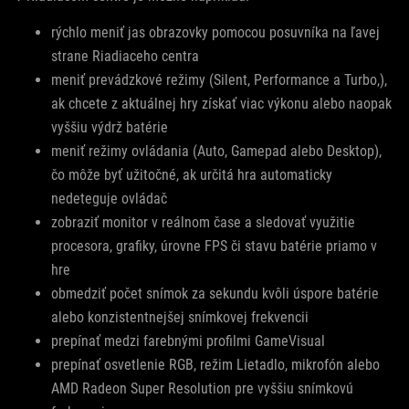
rýchlo meniť jas obrazovky pomocou posuvníka na ľavej
strane Riadiaceho centra
meniť prevádzkové režimy (Silent, Performance a Turbo,),
ak chcete z aktuálnej hry získať viac výkonu alebo naopak
vyššiu výdrž batérie
meniť režimy ovládania (Auto, Gamepad alebo Desktop),
čo môže byť užitočné, ak určitá hra automaticky
nedeteguje ovládač
zobraziť monitor v reálnom čase a sledovať využitie
procesora, grafiky, úrovne FPS či stavu batérie priamo v
hre
obmedziť počet snímok za sekundu kvôli úspore batérie
alebo konzistentnejšej snímkovej frekvencii
prepínať medzi farebnými profilmi GameVisual
prepínať osvetlenie RGB, režim Lietadlo, mikrofón alebo
AMD Radeon Super Resolution pre vyššiu snímkovú