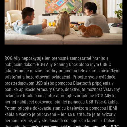
ROG Ally neposkytuje len prenosné samostatné hranie: s
nabíjacím dokom ROG Ally Gaming Dock alebo iným USB-C
adaptérom je možné hrať hry priamo na televízore s niekoľkými
priateľmi a bezdrôtovými ovládačmi. Pripojte svoje ovládače
prostredníctvom USB alebo pomocou Bluetooth pripojenia v
ponuke aplikácie Armoury Crate, deaktivujte možnosť Vstavaný
ovládač v Riadiacom centre a pripojte zariadenie ROG Ally k
hernej nabíjacej dokovacej stanici pomocou USB Type-C kábla.
Potom pripojte dokovaciu stanicu k televízoru pomocou HDMI
kábla a všetko je pripravené – len sa uistite, že je televízor v
hernom režime, aby ste dosiahli čo najnižšiu latenciu. Ďalšie
tipy nájdete v
našom sprievodcovi nastavením handheldu ROG