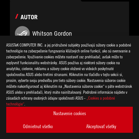
AUTOR
Whitson Gordon
ASUSTeK COMPUTER INC. a jej pridružené subjekty používajú súbory cookie a podobné
technológie na zabezpečenie fungovania kľúčových online funkcií, ako sú overovanie a
zabezpečenie. Využívanie cookies môžete nastaviť cez prehliadač, avšak môže to
ovplyvniť funkcionalitu webstránky. ASUS používa aj niektoré súbory cookie na
analytiku, cielenie, reklamu a súbory cookie vložené vo videách poskytnuté
ZDIEĽAŤ NA
spoločnosťou ASUS alebo tretími stranami. Kliknutím na tlačidlo v tejto sekcii si,
prosím, vyberte svoju predvoľbu pre tieto súbory cookie. Nastavenia súborov cookie
môžete nakonfigurovať aj kliknutím na „Nastavenia súborov cookie“ v päte webstránok
ASUS alebo v prehliadači, ktorý máte nainštalovaný. Podrobné informácie nájdete v
zásadách ochrany osobných údajov spoločnosti ASUS -
„Cookies a podobné
technológie“
.
Nastavenie cookies
KATEGÓRIA
Odmietnut všetko
Akceptovať všetky