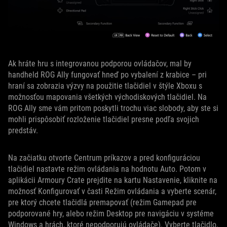
Ak hráte hru s integrovanou podporou ovládačov, mal by
handheld ROG Ally fungovať hneď po vybalení z krabice – pri
hraní sa zobrazia výzvy na použitie tlačidiel v štýle Xboxu s
možnosťou mapovania všetkých východiskových tlačidiel. Na
ROG Ally sme vám pritom poskytli trochu viac slobody, aby ste si
mohli prispôsobiť rozloženie tlačidiel presne podľa svojich
predstáv.
Na začiatku otvorte Centrum príkazov a pred konfiguráciou
tlačidiel nastavte režim ovládania na hodnotu Auto. Potom v
aplikácii Armoury Crate prejdite na kartu Nastavenie, kliknite na
možnosť Konfigurovať v časti Režim ovládania a vyberte scenár,
pre ktorý chcete tlačidlá premapovať (režim Gamepad pre
podporované hry, alebo režim Desktop pre navigáciu v systéme
Windows a hrách, ktoré nepodporujú ovládače). Vyberte tlačidlo,