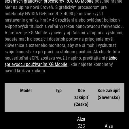
externých grafických procesorov ROG XG Mobile
posunie hranie
hier na úplne novú úroveň. S grafickým procesorom pre
notebooky NVIDIA GeForce RTX 4090 je možné zvýšiť
nastavenie grafiky, hrať v 4K rozlíšení alebo ovládnuť bojisko v
e-športových tituloch s veľmi vysokou obnovovacou frekvenciou.
A pretože je XG Mobile vybavený aj ďalšími vstupmi a výstupmi,
budete mať k dispozícii dostatok portov na pripojenie myši,
klávesnice a externého monitora, aby ste si mohli vychutnať
svoju činnosť ako pri práci na stolnom počítači. Ak chcete túto
neuveriteľnú eGPU zostavu využiť naplno, prečítajte si
nášho
sprievodcu používaním XG Mobile
, kde nájdete kompletný
návod krok za krokom.
Model
Typ
Kde
Kde zakúpiť
zakúpiť
(Slovensko)
(Česko)
Alza
CZC
Alza