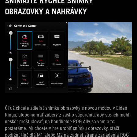
SNÍMAJTE RÝCHLE SNÍMKY
OBRAZOVKY A NAHRÁVKY
Či už chcete zdieľať snímku obrazovky s novou módou v Elden
Ringu, alebo nahrať zábery z vášho súperenia, aby ste ich mohli
neskôr preštudovať, na handhelde ROG Ally sa vám o to
postaráme. Ak chcete v hre urobiť snímku obrazovky, stačí
podržať tlačidlá M1 alebo M2 na zadnej strane zariadenia ROG