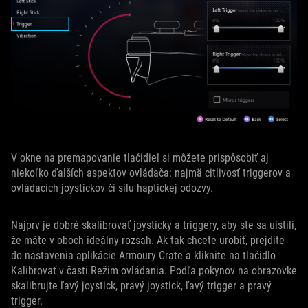
V okne na premapovanie tlačidiel si môžete prispôsobiť aj
niekoľko ďalších aspektov ovládača: najmä citlivosť triggerov a
ovládacích joystickov či silu haptickej odozvy.
Najprv je dobré skalibrovať joysticky a triggery, aby ste sa uistili,
že máte v oboch ideálny rozsah. Ak tak chcete urobiť, prejdite
do nastavenia aplikácie Armoury Crate a kliknite na tlačidlo
Kalibrovať v časti Režim ovládania. Podľa pokynov na obrazovke
skalibrujte ľavý joystick, pravý joystick, ľavý trigger a pravý
trigger.