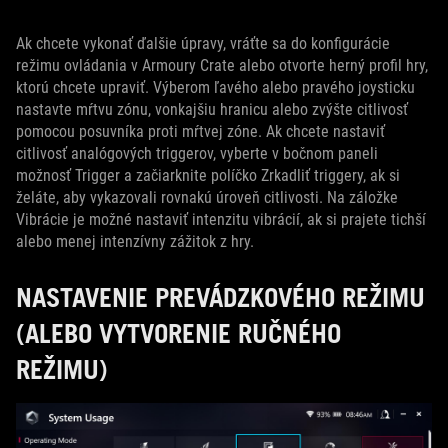
Ak chcete vykonať ďalšie úpravy, vráťte sa do konfigurácie
režimu ovládania v Armoury Crate alebo otvorte herný profil hry,
ktorú chcete upraviť. Výberom ľavého alebo pravého joysticku
nastavte mŕtvu zónu, vonkajšiu hranicu alebo zvýšte citlivosť
pomocou posuvníka proti mŕtvej zóne. Ak chcete nastaviť
citlivosť analógových triggerov, vyberte v bočnom paneli
možnosť Trigger a začiarknite políčko Zrkadliť triggery, ak si
želáte, aby vykazovali rovnakú úroveň citlivosti. Na záložke
Vibrácie je možné nastaviť intenzitu vibrácií, ak si prajete tichší
alebo menej intenzívny zážitok z hry.
NASTAVENIE PREVÁDZKOVÉHO REŽIMU
(ALEBO VYTVORENIE RUČNÉHO
REŽIMU)